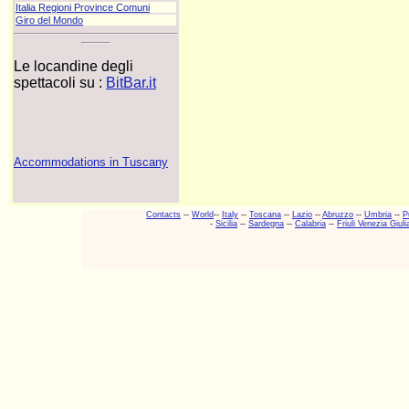
Italia Regioni Province Comuni
Giro del Mondo
Le locandine degli
spettacoli su :
BitBar.it
Accommodations in Tuscany
Contacts
--
World
--
Italy
--
Toscana
--
Lazio
--
Abruzzo
--
Umbria
--
P
-
Sicilia
--
Sardegna
--
Calabria
--
Friuli Venezia Giuli