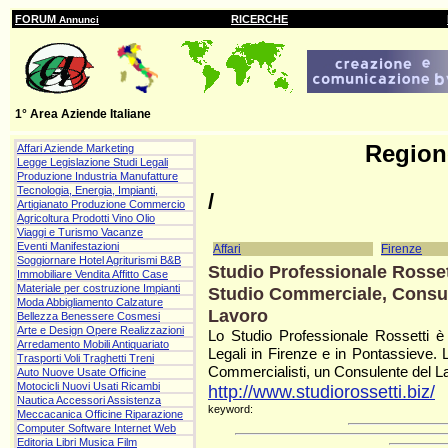
FORUM
RICERCHE
Annunci
1° Area Aziende Italiane
Regio
Affari Aziende Marketing
Legge Legislazione Studi Legali
Produzione Industria Manufatture
Tecnologia, Energia, Impianti,
/
Artigianato Produzione Commercio
Agricoltura Prodotti Vino Olio
Viaggi e Turismo Vacanze
Eventi Manifestazioni
Affari
Firenze
Soggiornare Hotel Agriturismi B&B
Studio Professionale Rosset
Immobiliare Vendita Affitto Case
Materiale per costruzione Impianti
Studio Commerciale, Consule
Moda Abbigliamento Calzature
Lavoro
Bellezza Benessere Cosmesi
Arte e Design Opere Realizzazioni
Lo Studio Professionale Rossetti è
Arredamento Mobili Antiquariato
Legali in Firenze e in Pontassieve. 
Trasporti Voli Traghetti Treni
Commercialisti, un Consulente del La
Auto Nuove Usate Officine
Motocicli Nuovi Usati Ricambi
http://www.studiorossetti.biz/
Nautica Accessori Assistenza
keyword:
Meccacanica Officine Riparazione
Computer Software Internet Web
Editoria Libri Musica Film