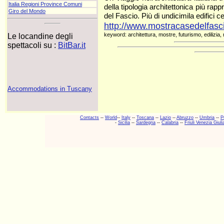
Italia Regioni Province Comuni
della tipologia architettonica più rap
Giro del Mondo
del Fascio. Più di undicimila edifici c
http://www.mostracasedelfascio
keyword: architettura, mostre, futurismo, edilizia, 
Le locandine degli
spettacoli su :
BitBar.it
Accommodations in Tuscany
Contacts
--
World
--
Italy
--
Toscana
--
Lazio
--
Abruzzo
--
Umbria
--
P
-
Sicilia
--
Sardegna
--
Calabria
--
Friuli Venezia Giuli