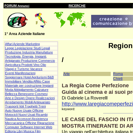
FORUM
RICERCHE
Annunci
1° Area Aziende Italiane
Regio
Affari Aziende Marketing
Legge Legislazione Studi Legali
Produzione Industria Manufatture
Tecnologia, Energia, Impianti,
/
Artigianato Produzione Commercio
Agricoltura Prodotti Vino Olio
Viaggi e Turismo Vacanze
Eventi Manifestazioni
Arte
Roma
Soggiornare Hotel Agriturismi B&B
Chieti
Immobiliare Vendita Affitto Case
La Regia Come Perfezione
Materiale per costruzione Impianti
Moda Abbigliamento Calzature
Guida al cinema e ai suoi pr
Bellezza Benessere Cosmesi
Di Gabriele La Roverelll
Arte e Design Opere Realizzazioni
Arredamento Mobili Antiquariato
http://www.laregiacomeperfezi
Trasporti Voli Traghetti Treni
keyword:
Auto Nuove Usate Officine
Motocicli Nuovi Usati Ricambi
LE CASE DEL FASCIO IN I
Nautica Accessori Assistenza
Meccacanica Officine Riparazione
MOSTRA ITINERANTE DI A
Computer Software Internet Web
Un viaggio nell'architettura italiana 
Editoria Libri Musica Film