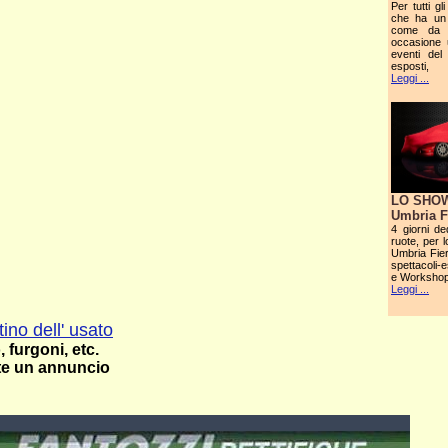
Per tutti g
che ha un 
come da t
occasione u
eventi de
esposti,
Leggi ...
LO SHOW
Umbria F
4 giorni de
ruote, per 
Umbria Fie
spettacoli-e
e Workshop,
Leggi ...
ino dell' usato
 furgoni, etc.
te un annuncio