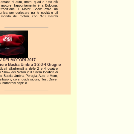
li amanti di auto, moto, quad e tutto ciò
motore, l’appuntamento è a Bologna;
radizione il Motor Show offre un
nica per curiosare tra le novità e gli
l mondo dei motori, con 370 marchi
 DEI MOTORI 2017
iere Bastia Umbra 1-2-3-4 Giugno
dicati all'adrenalina delle 2 e 4 quattro
lo Show dei Motori 2017 nella location di
re Bastia Umbra, Perugia; Auto e Moto,
sibizioni, corsi guida sicura, Test Driver
 numerosi ospiti e