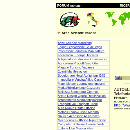
FORUM
RICE
Annunci
1° Area Aziende Italiane
Affari Aziende Marketing
Legge Legislazione Studi Legali
Produzione Industria Manufatture
Tecnologia, Energia, Impianti,
Artigianato Produzione Commercio
Agricoltura Prodotti Vino Olio
Viaggi e Turismo Vacanze
Eventi Manifestazioni
Soggiornare Hotel Agriturismi B&B
Auto
Immobiliare Vendita Affitto Case
Materiale per costruzione Impianti
Moda Abbigliamento Calzature
AUTOEL
Bellezza Benessere Cosmesi
Telefoni
Arte e Design Opere Realizzazioni
Elettrauto,
Arredamento Mobili Antiquariato
accessori de
Trasporti Voli Traghetti Treni
http://ww
Auto Nuove Usate Officine
keyword: elettrau
Motocicli Nuovi Usati Ricambi
Nautica Accessori Assistenza
Meccacanica Officine Riparazione
Computer Software Internet Web
Editoria Libri Musica Film