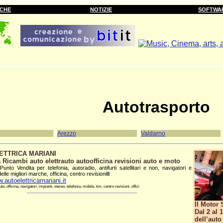
RCHE
NOTIZIE
SOFTWA
Autotrasporto
Arezzo
Valdarno
ETTRICA MARIANI
a Ricambi auto elettrauto autoofficina revisioni auto e moto
 Punto Vendita per telefonia, autoradio, antifurti satellitari e non, navigatori e
lle migliori marche, officina, centro revisionilll
w.autoelettricamariani.it
to, officina, navigatori, impianti, stereo, telefonia, mobile, tim, centro revisioni, offici
Il Motor
Dal 2 al 
dell’auto