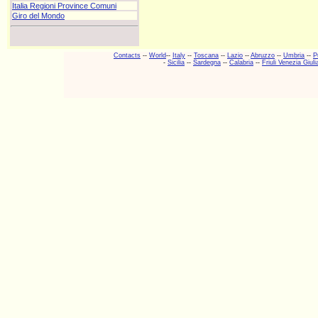
Italia Regioni Province Comuni
Giro del Mondo
Contacts
--
World
--
Italy
--
Toscana
--
Lazio
--
Abruzzo
--
Umbria
--
P
-
Sicilia
--
Sardegna
--
Calabria
--
Friuli Venezia Giuli