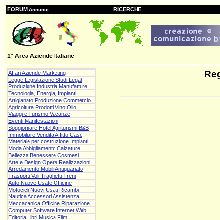
FORUM
RICERCHE
Annunci
1° Area Aziende Italiane
Re
Affari Aziende Marketing
Legge Legislazione Studi Legali
Produzione Industria Manufatture
Tecnologia, Energia, Impianti,
Artigianato Produzione Commercio
Agricoltura Prodotti Vino Olio
Viaggi e Turismo Vacanze
Eventi Manifestazioni
Soggiornare Hotel Agriturismi B&B
Immobiliare Vendita Affitto Case
Materiale per costruzione Impianti
Moda Abbigliamento Calzature
Bellezza Benessere Cosmesi
Arte e Design Opere Realizzazioni
Arredamento Mobili Antiquariato
Trasporti Voli Traghetti Treni
Auto Nuove Usate Officine
Motocicli Nuovi Usati Ricambi
Nautica Accessori Assistenza
Meccacanica Officine Riparazione
Computer Software Internet Web
Editoria Libri Musica Film