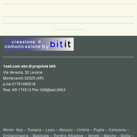
1aait.com sito di proprietà bitit
Via Venezia, 32 Levane
Montevarchi 52025 (AR)
p.iva 01791480518
Rea: AR-174513 Pec: bitit@pec.bitit.it
World
--
Italy
--
Toscana
--
Lazio
--
Abruzzo
--
Umbria
--
Puglia
--
Campania
--
Emiliaromagna
--
Basilicata
--
Trentino Altoadige
--
Veneto
--
Marche
--
Sicilia
--