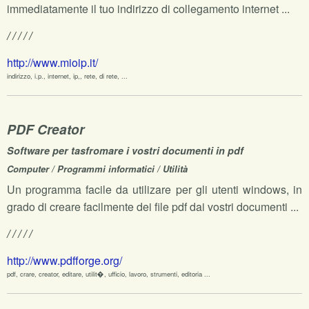
immediatamente il tuo indirizzo di collegamento internet ...
/ / / / /
http://www.mioip.it/
indirizzo, i.p., internet, ip,, rete, di rete, ...
PDF Creator
Software per tasfromare i vostri documenti in pdf
Computer / Programmi informatici / Utilità
Un programma facile da utilizare per gli utenti windows, in
grado di creare facilmente dei file pdf dai vostri documenti ...
/ / / / /
http://www.pdfforge.org/
pdf, crare, creator, editare, utilit�, ufficio, lavoro, strumenti, editoria ...