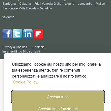
Sardegna
--
Calabria
--
Friuli Venezia Giulia
--
Liguria
--
Lombardia
--
Molise
--
Piemonte
--
Valle D'Aosta
--
Veneto
--
valdarno
Privacy & Cookies
----
Contacts
Inserisci il tuo Sito su 1aait
Utilizziamo i cookie sul nostro sito per migliorare la
tua esperienza utente, fornire contenuti
personalizzati e analizzare il nostro traffico.
Cookie Policy.
Accetta tutto
Accetta solo funzionali