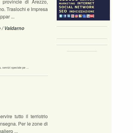
, provincie di Arezzo,
no. Traslochi e Impresa
ppar ...
e / Valdarno
, servizi speciale pe ...
ire tutto il terriotrio
consegna. Per le zone di
liero ...