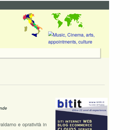
ende
aldarno e opratività in