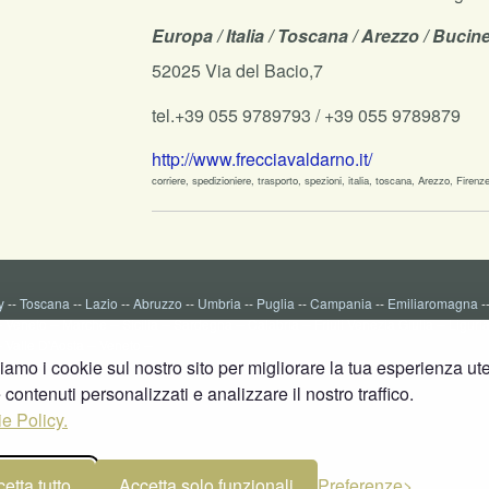
Europa / Italia / Toscana / Arezzo / Bucin
52025 Via del Bacio,7
tel.+39 055 9789793 / +39 055 9789879
http://www.frecciavaldarno.it/
corriere, spedizioniere, trasporto, spezioni, italia, toscana, Arezzo, Firenze
y
--
Toscana
--
Lazio
--
Abruzzo
--
Umbria
--
Puglia
--
Campania
--
Emiliaromagna
-
-
Veneto
--
Marche
--
Sicilia
--
Sardegna
--
Calabria
--
Friuli Venezia Giulia
--
Liguri
-
Valle D'Aosta
--
Veneto
--
ziamo i cookie sul nostro sito per migliorare la tua esperienza ut
e contenuti personalizzati e analizzare il nostro traffico.
e Policy.
etta tutto
Accetta solo funzionali
Preferenze