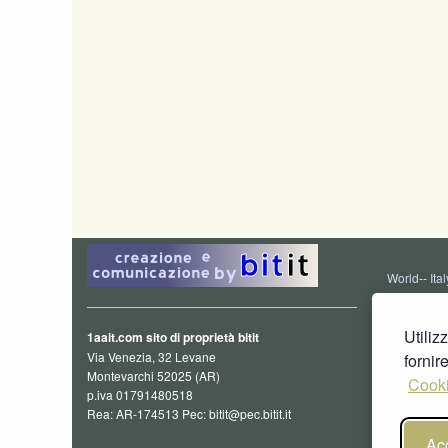
World
--
Ital
Altoadige
-
Piemonte
-
Utiliz
1aait.com sito di proprietà bitit
valdarno
Via Venezia, 32 Levane
fornir
Montevarchi 52025 (AR)
Cooki
p.iva 01791480518
Rea: AR-174513 Pec: bitit@pec.bitit.it
Acc