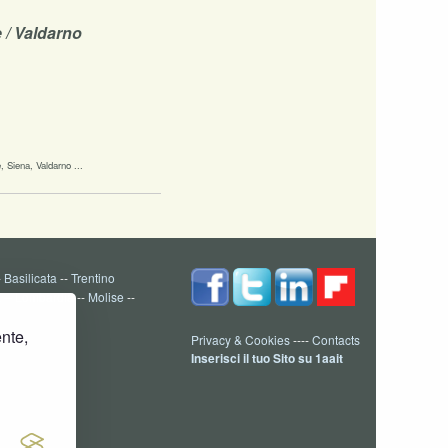
e / Valdarno
, Siena, Valdarno ...
-
Basilicata
--
Trentino
a
--
Lombardia
--
Molise
--
ente,
Privacy & Cookies
----
Contacts
Inserisci il tuo Sito su 1aait