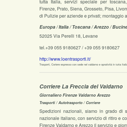
tutta Italia, servizi speciale per toscana
Firenze, Prato, Siena, Grosseto, Pisa, Livor
di Pulizie per aziende e privati; montaggio a
Europa / Italia / Toscana / Arezzo / Bucin
52025 Via Perelli 18, Levane
tel.+39 055 9180627 / +39 055 9180627
http://www.loentrasporti.it/
Trasporti, Coriere espresso con sede nel valdarno e opratività in tutta Italia
Corriere La Freccia del Valdarno
Giornaliero Firenze Valdarno Arezzo
Trasporti / Autotrasporto / Corriere
Spedizioni nazionali, siamo in grado di serv
nazionale italiano, con servizio di ritiro e 
Firenze Valdarno e Arezzo il servizio e giorna