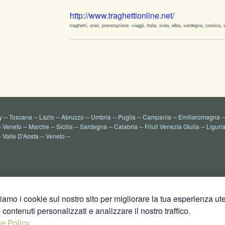
http://www.traghettionline.net/
traghetti, orari, prenotazione, viaggi, italia, isola, elba, sardegna, corsica, sic
y
--
Toscana
--
Lazio
--
Abruzzo
--
Umbria
--
Puglia
--
Campania
--
Emiliaromagna
-
-
Veneto
--
Marche
--
Sicilia
--
Sardegna
--
Calabria
--
Friuli Venezia Giulia
--
Liguri
-
Valle D'Aosta
--
Veneto
--
ziamo i cookie sul nostro sito per migliorare la tua esperienza ut
e contenuti personalizzati e analizzare il nostro traffico.
e Policy.