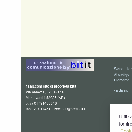
World
--
Ital
Altoadige
-
Piemonte
-
1aait.com sito di proprietà bitit
valdarno
Via Venezia, 32 Levane
Montevarchi 52025 (AR)
p.iva 01791480518
Rea: AR-174513 Pec: bitit@pec.bitit.it
Utiliz
fornir
Cooki