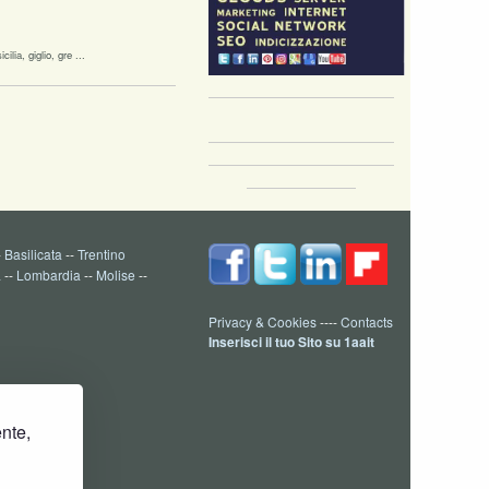
ilia, giglio, gre ...
-
Basilicata
--
Trentino
a
--
Lombardia
--
Molise
--
Privacy & Cookies
----
Contacts
Inserisci il tuo Sito su 1aait
ente,