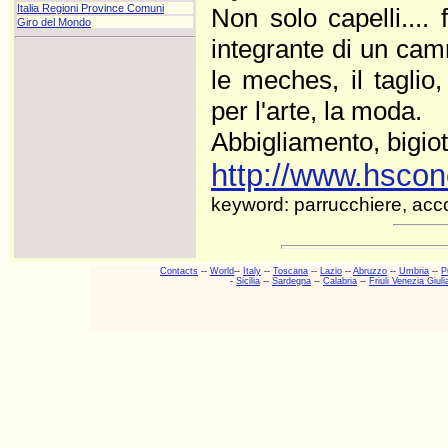
Italia Regioni Province Comuni
Non solo capelli.... 
Giro del Mondo
integrante di un cam
le meches, il taglio,
per l'arte, la moda.
Abbigliamento, bigiott
http://www.hsconc
keyword: parrucchiere, acc
Contacts
--
World
--
Italy
--
Toscana
--
Lazio
--
Abruzzo
--
Umbria
--
P
-
Sicilia
--
Sardegna
--
Calabria
--
Friuli Venezia Giuli