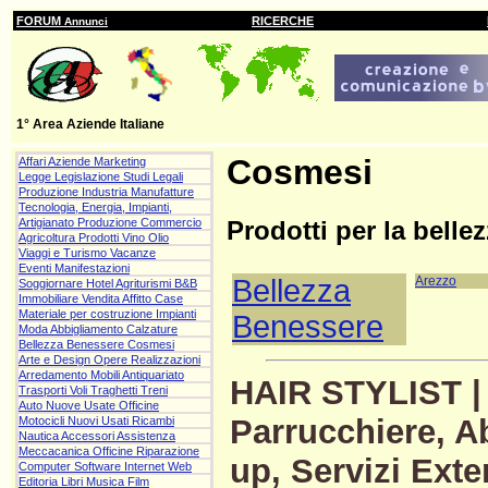
FORUM
RICERCHE
Annunci
1° Area Aziende Italiane
Cosmesi
Affari Aziende Marketing
Legge Legislazione Studi Legali
Produzione Industria Manufatture
Tecnologia, Energia, Impianti,
Artigianato Produzione Commercio
Prodotti per la bellez
Agricoltura Prodotti Vino Olio
Viaggi e Turismo Vacanze
Eventi Manifestazioni
Bellezza
Arezzo
Soggiornare Hotel Agriturismi B&B
Immobiliare Vendita Affitto Case
Materiale per costruzione Impianti
Benessere
Moda Abbigliamento Calzature
Bellezza Benessere Cosmesi
Arte e Design Opere Realizzazioni
Arredamento Mobili Antiquariato
HAIR STYLIST | 
Trasporti Voli Traghetti Treni
Auto Nuove Usate Officine
Parrucchiere, A
Motocicli Nuovi Usati Ricambi
Nautica Accessori Assistenza
Meccacanica Officine Riparazione
up, Servizi Exte
Computer Software Internet Web
Editoria Libri Musica Film