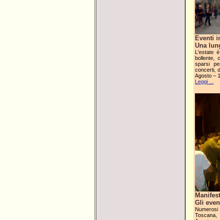
Eventi 
Una lung
L'estate 
bollente, 
sparsi pe
concerti, 
Agosto – 1
Leggi ...
Manifes
Gli even
Numerosi
Toscana, 