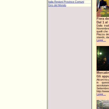
Italia Regioni Province Comuni
Giro del Mondo
Fiera de
Dal 1 a
Dalla trad
Novembre s
quelli che
Piazza de
stands, dal
Leggi ...
Mercatin
Gli appu
Alcuni tra 
in ques
assolutam
Settembre 
http://www
Leggi ...