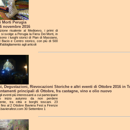
i Morti Perugia
l 6 novembre 2016
izione risalente al Medioevo, i primi di
i svolge a Perugia la Fiera Dei Morti, in
 sono i luoghi storici di Pian di Massiano,
l Bacio e Centro storico, con più di 500
l'abbigliamento agli articoli
i, Degustazioni, Rievocazioni Storiche e altri eventi di Ottobre 2016 in 
ntamenti principali di Ottobre, fra castagne, vino e olio nuovo
gli eventi più interessanti a cui partecipare
to inizio autunno da non perdere
ente, tra città e borghi toscani. 23
fino al 2 Ottobre Baviera Fest a Firenze
.bavierafest.com 30 Settembre 1