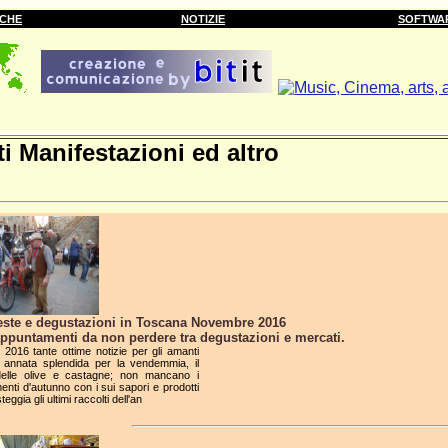
RCHE
NOTIZIE
SOFTWA
i Manifestazioni ed altro
feste e degustazioni in Toscana Novembre 2016
appuntamenti da non perdere tra degustazioni e mercati.
2016 tante ottime notizie per gli amanti
; annata splendida per la vendemmia, il
delle olive e castagne; non mancano i
enti d'autunno con i sui sapori e prodotti
esteggia gli ultimi raccolti dell'an