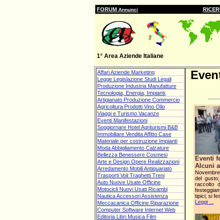
FORUM
RICE
Annunci
1° Area Aziende Italiane
Event
Affari Aziende Marketing
Legge Legislazione Studi Legali
Produzione Industria Manufatture
Tecnologia, Energia, Impianti,
Artigianato Produzione Commercio
Agricoltura Prodotti Vino Olio
Viaggi e Turismo Vacanze
Eventi Manifestazioni
Soggiornare Hotel Agriturismi B&B
Immobiliare Vendita Affitto Case
Materiale per costruzione Impianti
Moda Abbigliamento Calzature
Bellezza Benessere Cosmesi
Eventi 
Arte e Design Opere Realizzazioni
Alcuni 
Arredamento Mobili Antiquariato
Novembre 
Trasporti Voli Traghetti Treni
del gusto
Auto Nuove Usate Officine
raccolto 
Motocicli Nuovi Usati Ricambi
festeggiam
Nautica Accessori Assistenza
tipici; si f
Leggi ...
Meccacanica Officine Riparazione
Computer Software Internet Web
Editoria Libri Musica Film