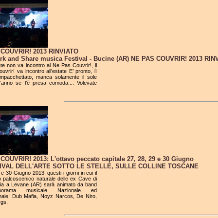
 COUVRIR! 2013 RINVIATO
k and Share musica Festival - Bucine (AR) NE PAS COUVRIR! 2013 R
ate non va incontro al Ne Pas Couvrir!, il
vrir! va incontro all'estate E’ pronto, lì
 impacchettato, manca solamente il sole
’anno se l’è presa comoda.... Volevate
COUVRIR! 2013: L'ottavo peccato capitale 27, 28, 29 e 30 Giugno
TIVAL DELL'ARTE SOTTO LE STELLE, SULLE COLLINE TOSCANE
e 30 Giugno 2013, questi i giorni in cui il
o palcoscenico naturale delle ex Cave di
ia a Levane (AR) sarà animato da band
norama musicale Nazionale ed
onale: Dub Mafia, Noyz Narcos, De Niro,
gs,