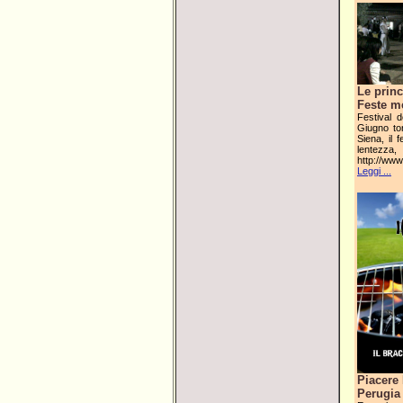
Le princ
Feste me
Festival 
Giugno tor
Siena, il 
lentezza,
http://www.
Leggi ...
Piacere 
Perugia 