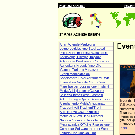
FORUM
RICE
Annunci
1° Area Aziende Italiane
Event
Affari Aziende Marketing
Legge Legislazione Studi Legali
Produzione Industria Manufatture
Tecnologia, Energia, Impianti,
Artigianato Produzione Commercio
Agricoltura Prodotti Vino Olio
Viaggi e Turismo Vacanze
Eventi Manifestazioni
Soggiornare Hotel Agriturismi B&B
Immobiliare Vendita Affitto Case
Materiale per costruzione Impianti
Moda Abbigliamento Calzature
Bellezza Benessere Cosmesi
Arte e Design Opere Realizzazioni
Eventi, 
Arredamento Mobili Antiquariato
Gli even
Trasporti Voli Traghetti Treni
Numerosi
Auto Nuove Usate Officine
Toscana, 
Motocicli Nuovi Usati Ricambi
riteniamo 
gita, per g
Nautica Accessori Assistenza
In questo 
Meccacanica Officine Riparazione
Leggi ...
Computer Software Internet Web
Editoria Libri Musica Film