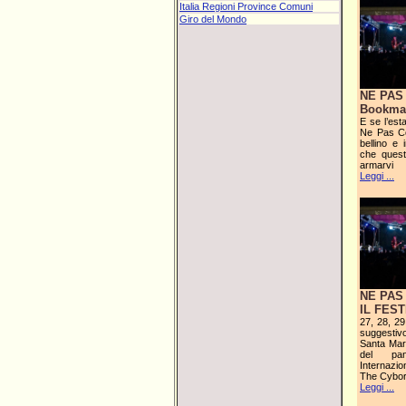
Italia Regioni Province Comuni
Giro del Mondo
NE PAS
Bookmar
E se l’est
Ne Pas Cou
bellino e
che quest
armarvi
Leggi ...
NE PAS 
IL FES
27, 28, 29 
suggestiv
Santa Mar
del pa
Internazi
The Cybor
Leggi ...