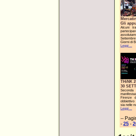
Mercatin
Gli appu
Alcuni t
partecipar
assolutam
Settembre
Giorni di
Leggi ...
THiNK 2
30 SETT
Seconda
manifesta
Firenze 
obbiettivo
sia nelle 
Leggi ...
-- Pagi
-
25
-
2