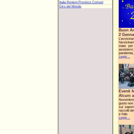
Italia Regioni Province Comuni
Giro del Mondo
Buon An
2 Genna
L’avvici
l’avvicin
stato per
assister
pandemia, 
Leggi ...
Eventi 
Alcuni 
Novembre 
gusto non 
sui sapori
raccolti de
e l'olio
Leggi ...