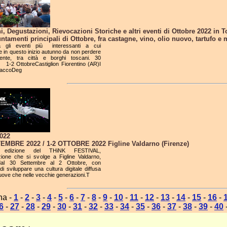
i, Degustazioni, Rievocazioni Storiche e altri eventi di Ottobre 2022 in 
ntamenti principali di Ottobre, fra castagne, vino, olio nuovo, tartufo e 
ra gli eventi più interessanti a cui
e in questo inizio autunno da non perdere
ente, tra città e borghi toscani. 30
 1-2 OttobreCastiglion Fiorentino (AR)I
 BaccoDeg
022
EMBRE 2022 / 1-2 OTTOBRE 2022 Figline Valdarno (Firenze)
 edizione del THiNK FESTIVAL,
zione che si svolge a Figline Valdarno,
dal 30 Settembre al 2 Ottobre, con
 di sviluppare una cultura digitale diffusa
nuove che nelle vecchie generazioni.T
na -
1
-
2
-
3
-
4
-
5
-
6
-
7
-
8
-
9
-
10
-
11
-
12
-
13
-
14
-
15
-
16
-
6
-
27
-
28
-
29
-
30
-
31
-
32
-
33
-
34
-
35
-
36
-
37
-
38
-
39
-
40