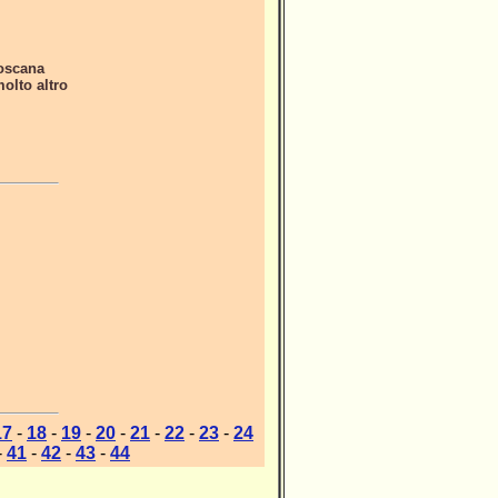
Toscana
molto altro
17
-
18
-
19
-
20
-
21
-
22
-
23
-
24
-
41
-
42
-
43
-
44