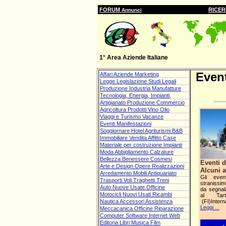
FORUM
RICE
Annunci
1° Area Aziende Italiane
Event
Affari Aziende Marketing
Legge Legislazione Studi Legali
Produzione Industria Manufatture
Tecnologia, Energia, Impianti,
Artigianato Produzione Commercio
Agricoltura Prodotti Vino Olio
Viaggi e Turismo Vacanze
Eventi Manifestazioni
Soggiornare Hotel Agriturismi B&B
Immobiliare Vendita Affitto Case
Materiale per costruzione Impianti
Moda Abbigliamento Calzature
Bellezza Benessere Cosmesi
Eventi 
Arte e Design Opere Realizzazioni
Alcuni a
Arredamento Mobili Antiquariato
Gli even
Trasporti Voli Traghetti Treni
stranissim
Auto Nuove Usate Officine
da segnal
Motocicli Nuovi Usati Ricambi
al Tart
Nautica Accessori Assistenza
(FI)Intern
Leggi ...
Meccacanica Officine Riparazione
Computer Software Internet Web
Editoria Libri Musica Film