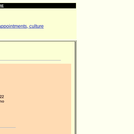
RE
022
nno