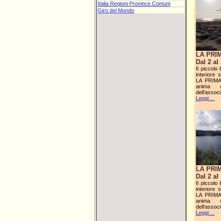
Italia Regioni Province Comuni
Giro del Mondo
LA PRI
Dal 2 a
Il piccolo
interiore 
LA PRIMAV
anima c
dell’assoc
Leggi ...
LA PRI
Dal 2 a
Il piccolo
interiore 
LA PRIMAV
anima c
dell’assoc
Leggi ...