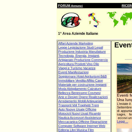
FORUM
RICE
Annunci
1° Area Aziende Italiane
Event
Affari Aziende Marketing
Legge Legislazione Studi Legali
Produzione Industria Manufatture
Tecnologia, Energia, Impianti,
Artigianato Produzione Commercio
Agricoltura Prodotti Vino Olio
Viaggi e Turismo Vacanze
Eventi Manifestazioni
Soggiornare Hotel Agriturismi B&B
Immobiliare Vendita Affitto Case
Materiale per costruzione Impianti
Moda Abbigliamento Calzature
Bellezza Benessere Cosmesi
Eventi f
Arte e Design Opere Realizzazioni
Una lung
Arredamento Mobili Antiquariato
L'estate è 
Trasporti Voli Traghetti Treni
Settembre 
Auto Nuove Usate Officine
di appunta
Motocicli Nuovi Usati Ricambi
sagre, fe
Nautica Accessori Assistenza
eccovi un
Leggi ...
Meccacanica Officine Riparazione
Computer Software Internet Web
Editoria Libri Musica Film