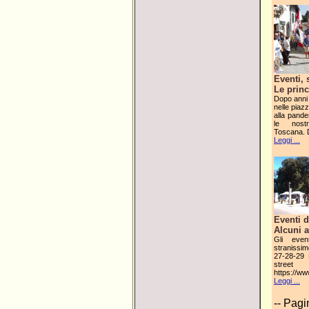
Eventi, 
Le princ
Dopo anni
nelle piazz
alla pande
le nost
Toscana. 
Leggi ...
Eventi 
Alcuni a
Gli even
stranissim
27-28-29 
street
https://ww
Leggi ...
-- Pagi