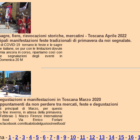
sagre, fiere, rievocazioni storiche, mercatini - Toscana Aprile 2022
ipali manifestazioni feste tradizionali di primavera da noi segnalate.
 di COVID-19 tornano le feste e le sagre
e italiane, se pur con le limitazioni dovute
mia ancora in corso, ripartiamo così con
re segnalazioni degli eventi in
Domenica 20 M
degustazioni e manifestazioni in Toscana Marzo 2020
ppuntamenti da non perdere tra mercati, feste e degustazioni
ti principali di Marzo, per questo
o fine inverno, in attesa della primavera.
Febbraio 1 Marzo Firenze International
 food Via Enrico Forlani
w.facebook.com/ilsalottodelgustostreetfood/
na -
1
-
2
-
3
-
4
-
5
-
6
-
7
-
8
-
9
-
10
-
11
-
12
-
13
-
14
-
15
-
16
-