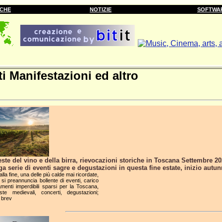
RCHE
NOTIZIE
SOFTWA
i Manifestazioni ed altro
este del vino e della birra, rievocazioni storiche in Toscana Settembre 2
a serie di eventi sagre e degustazioni in questa fine estate, inizio autu
alla fine, una delle più calde mai ricordate,
si preannuncia bollente di eventi, carico
menti imperdibili sparsi per la Toscana,
ste medievali, concerti, degustazioni;
 brev