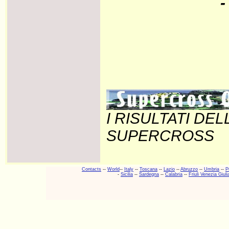
-
I RISULTATI DE
SUPERCROSS
Contacts
--
World
--
Italy
--
Toscana
--
Lazio
--
Abruzzo
--
Umbria
--
P
-
Sicilia
--
Sardegna
--
Calabria
--
Friuli Venezia Giuli