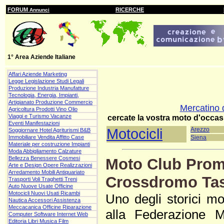
FORUM
RICERCHE
Annunci
1° Area Aziende Italiane
Affari Aziende Marketing
Legge Legislazione Studi Legali
Produzione Industria Manufatture
Tecnologia, Energia, Impianti,
Artigianato Produzione Commercio
Mercatino d
Agricoltura Prodotti Vino Olio
Viaggi e Turismo Vacanze
cercate la vostra moto d'occa
Eventi Manifestazioni
Motocicli
Arezzo
Soggiornare Hotel Agriturismi B&B
Immobiliare Vendita Affitto Case
Siena
Materiale per costruzione Impianti
Moda Abbigliamento Calzature
Bellezza Benessere Cosmesi
Moto Club Prom
Arte e Design Opere Realizzazioni
Arredamento Mobili Antiquariato
Crossdromo Ta
Trasporti Voli Traghetti Treni
Auto Nuove Usate Officine
Motocicli Nuovi Usati Ricambi
Uno degli storici mot
Nautica Accessori Assistenza
Meccacanica Officine Riparazione
alla Federazione Mot
Computer Software Internet Web
Editoria Libri Musica Film