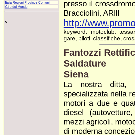
presso il crossdrom
Italia Regioni Province Comuni
Giro del Mondo
Bracciolini, ARlll
http://www.promo
<
keyword: motoclub, tessar
gare, piloti, classifiche, c
Fantozzi Rettifi
Saldature
Siena
La nostra ditta,
specializzata nella rev
motori a due e quat
diesel (autovetture
mezzi agricoli, motoci
di moderna concezion