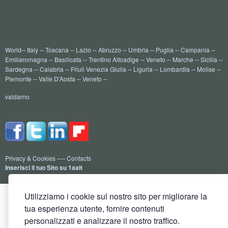
World
--
Italy
--
Toscana
--
Lazio
--
Abruzzo
--
Umbria
--
Puglia
--
Campania
--
Emiliaromagna
--
Basilicata
--
Trentino Altoadige
--
Veneto
--
Marche
--
Sicilia
--
Sardegna
--
Calabria
--
Friuli Venezia Giulia
--
Liguria
--
Lombardia
--
Molise
--
Piemonte
--
Valle D'Aosta
--
Veneto
--
valdarno
Privacy & Cookies
----
Contacts
Inserisci il tuo Sito su 1aait
Utilizziamo i cookie sul nostro sito per migliorare la
tua esperienza utente, fornire contenuti
personalizzati e analizzare il nostro traffico.