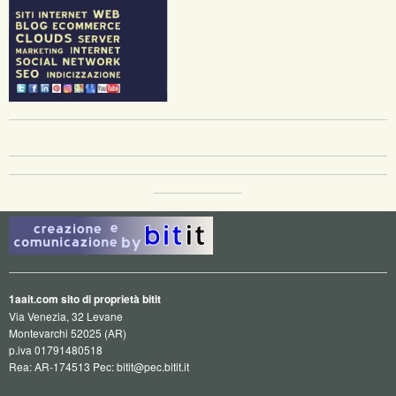
1aait.com sito di proprietà bitit
Via Venezia, 32 Levane
Montevarchi 52025 (AR)
p.iva 01791480518
Rea: AR-174513 Pec: bitit@pec.bitit.it