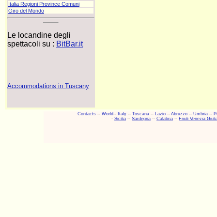
Italia Regioni Province Comuni
Giro del Mondo
Le locandine degli
spettacoli su :
BitBar.it
Accommodations in Tuscany
Contacts
--
World
--
Italy
--
Toscana
--
Lazio
--
Abruzzo
--
Umbria
--
P
-
Sicilia
--
Sardegna
--
Calabria
--
Friuli Venezia Giuli