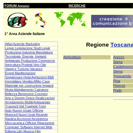
FORUM
RICERCHE
Annunci
1° Area Aziende Italiane
Regione
Toscan
Affari Aziende Marketing
Legge Legislazione Studi Legali
Produzione Industria Manufatture
Tecnologia, Energia, Impianti,
Agricoltura
Arezzo
Artigianato Produzione Commercio
Siena
Agricoltura Prodotti Vino Olio
Castelnuov
Viaggi e Turismo Vacanze
Siena
Eventi Manifestazioni
Trequanda
Soggiornare Hotel Agriturismi B&B
Pisa
Immobiliare Vendita Affitto Case
Firenze
Materiale per costruzione Impianti
Moda Abbigliamento Calzature
Prato
Bellezza Benessere Cosmesi
Arte e Design Opere Realizzazioni
Arredamento Mobili Antiquariato
Trasporti Voli Traghetti Treni
Auto Nuove Usate Officine
Motocicli Nuovi Usati Ricambi
Nautica Accessori Assistenza
Meccacanica Officine Riparazione
Computer Software Internet Web
Editoria Libri Musica Film