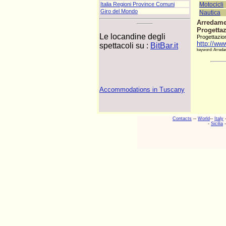
Motocicli
Italia Regioni Province Comuni
Giro del Mondo
Nautica
Arredame
Progettaz
Le locandine degli
Progettazion
http://www
spettacoli su :
BitBar.it
keyword: Arredam
Accommodations in Tuscany
Contacts
--
World
--
Italy
-
Sicilia
-