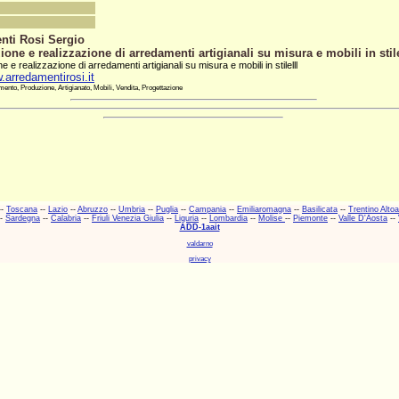
nti Rosi Sergio
ione e realizzazione di arredamenti artigianali su misura e mobili in stil
e e realizzazione di arredamenti artigianali su misura e mobili in stilelll
.arredamentirosi.it
ento, Produzione, Artigianato, Mobili, Vendita, Progettazione
--
Toscana
--
Lazio
--
Abruzzo
--
Umbria
--
Puglia
--
Campania
--
Emiliaromagna
--
Basilicata
--
Trentino Alto
-
Sardegna
--
Calabria
--
Friuli Venezia Giulia
--
Liguria
--
Lombardia
--
Molise
--
Piemonte
--
Valle D'Aosta
--
ADD-1aait
valdarno
privacy