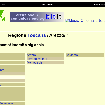
RCHE
NOTIZIE
SOFTWA
Regione
Toscana
/ Arezzo/ /
ento/ Interni/ Artigianale
r
Arezzo
Valdarno
Terranuova B.ni
Montevarchi
nto
ra
 Benessere