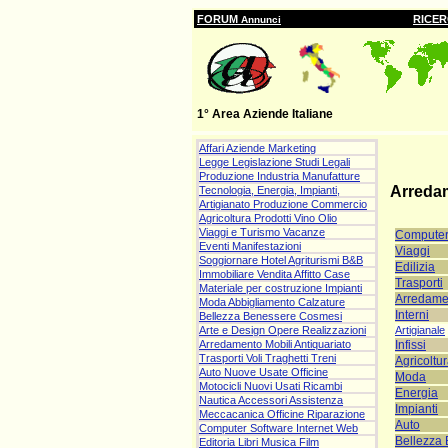
FORUM
RICE
Annunci
1° Area Aziende Italiane
Affari Aziende Marketing
Legge Legislazione Studi Legali
Produzione Industria Manufatture
Arredam
Tecnologia, Energia, Impianti,
Artigianato Produzione Commercio
Agricoltura Prodotti Vino Olio
Viaggi e Turismo Vacanze
Compute
Eventi Manifestazioni
Viaggi
Soggiornare Hotel Agriturismi B&B
Edilizia
Immobiliare Vendita Affitto Case
Trasporti
Materiale per costruzione Impianti
Arredame
Moda Abbigliamento Calzature
Interni
Bellezza Benessere Cosmesi
Artigianale
Arte e Design Opere Realizzazioni
Infissi
Arredamento Mobili Antiquariato
Trasporti Voli Traghetti Treni
Agricoltu
Auto Nuove Usate Officine
Moda
Motocicli Nuovi Usati Ricambi
Energia
Nautica Accessori Assistenza
Impianti
Meccacanica Officine Riparazione
Auto
Computer Software Internet Web
Bellezza
Editoria Libri Musica Film