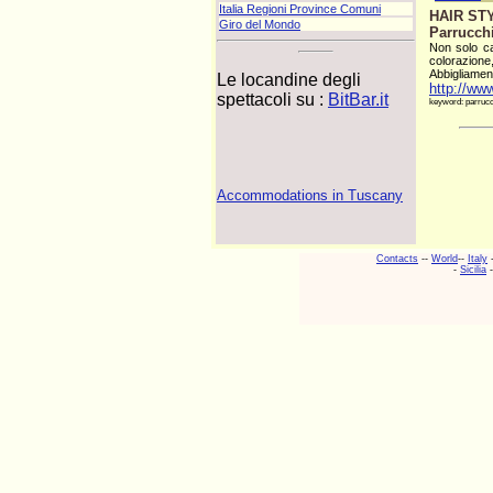
Italia Regioni Province Comuni
HAIR STY
Giro del Mondo
Parrucchi
Non solo ca
colorazione,
Abbigliamento
Le locandine degli
http://www
spettacoli su :
BitBar.it
keyword: parrucc
Accommodations in Tuscany
Contacts
--
World
--
Italy
-
Sicilia
-