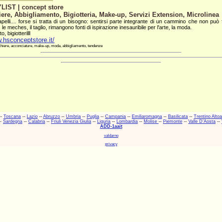
LIST | concept store
ere, Abbigliamento, Bigiotteria, Make-up, Servizi Extension, Microlinea
pelli.... forse si tratta di un bisogno: sentirsi parte integrante di un cammino che non può 
 le meches, il taglio, rimangono fonti di ispirazione inesauribile per l'arte, la moda.
, bigiotterilll
.hsconceptstore.it/
hiere, acconciature, make-up, moda, abbigliamento, tendenze
--
Toscana
--
Lazio
--
Abruzzo
--
Umbria
--
Puglia
--
Campania
--
Emiliaromagna
--
Basilicata
--
Trentino Alto
-
Sardegna
--
Calabria
--
Friuli Venezia Giulia
--
Liguria
--
Lombardia
--
Molise
--
Piemonte
--
Valle D'Aosta
--
ADD-1aait
valdarno
privacy