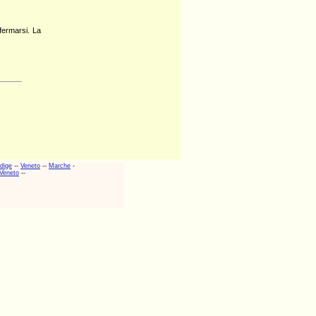
fermarsi. La
adige
--
Veneto
--
Marche
-
Veneto
--