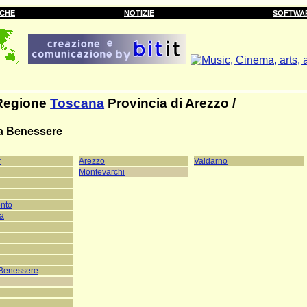
RCHE
NOTIZIE
SOFTWA
Regione
Toscana
Provincia di Arezzo /
a Benessere
r
Arezzo
Valdarno
Montevarchi
nto
ra
 Benessere