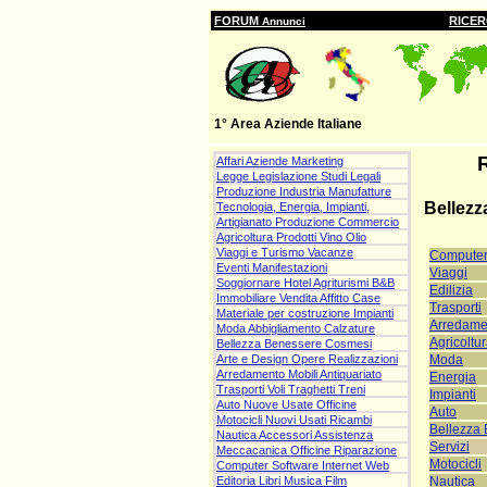
FORUM
RICE
Annunci
1° Area Aziende Italiane
Affari Aziende Marketing
Legge Legislazione Studi Legali
Produzione Industria Manufatture
Bellezz
Tecnologia, Energia, Impianti,
Artigianato Produzione Commercio
Agricoltura Prodotti Vino Olio
Viaggi e Turismo Vacanze
Compute
Eventi Manifestazioni
Viaggi
Soggiornare Hotel Agriturismi B&B
Edilizia
Immobiliare Vendita Affitto Case
Trasporti
Materiale per costruzione Impianti
Arredame
Moda Abbigliamento Calzature
Agricoltu
Bellezza Benessere Cosmesi
Moda
Arte e Design Opere Realizzazioni
Arredamento Mobili Antiquariato
Energia
Trasporti Voli Traghetti Treni
Impianti
Auto Nuove Usate Officine
Auto
Motocicli Nuovi Usati Ricambi
Bellezza
Nautica Accessori Assistenza
Servizi
Meccacanica Officine Riparazione
Motocicli
Computer Software Internet Web
Nautica
Editoria Libri Musica Film