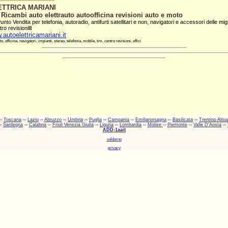
TTRICA MARIANI
 Ricambi auto elettrauto autoofficina revisioni auto e moto
Punto Vendita per telefonia, autoradio, antifurti satellitari e non, navigatori e accessori delle mig
ro revisionilll
.autoelettricamariani.it
o, officina, navigatori, impianti, stereo, telefonia, mobile, tim, centro revisioni, offici
--
Toscana
--
Lazio
--
Abruzzo
--
Umbria
--
Puglia
--
Campania
--
Emiliaromagna
--
Basilicata
--
Trentino Alto
-
Sardegna
--
Calabria
--
Friuli Venezia Giulia
--
Liguria
--
Lombardia
--
Molise
--
Piemonte
--
Valle D'Aosta
--
ADD-1aait
valdarno
privacy