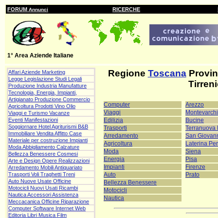
FORUM
RICERCHE
Annunci
1° Area Aziende Italiane
Regione
Toscana
Provinc
Affari Aziende Marketing
Legge Legislazione Studi Legali
Tirren
Produzione Industria Manufatture
Tecnologia, Energia, Impianti,
Artigianato Produzione Commercio
Computer
Arezzo
Agricoltura Prodotti Vino Olio
Viaggi
Montevarchi
Viaggi e Turismo Vacanze
Edilizia
Bucine
Eventi Manifestazioni
Soggiornare Hotel Agriturismi B&B
Trasporti
Terranuova 
Immobiliare Vendita Affitto Case
Arredamento
San Giovann
Materiale per costruzione Impianti
Agricoltura
Laterina Pe
Moda Abbigliamento Calzature
Moda
Siena
Bellezza Benessere Cosmesi
Energia
Pisa
Arte e Design Opere Realizzazioni
Impianti
Firenze
Arredamento Mobili Antiquariato
Auto
Prato
Trasporti Voli Traghetti Treni
Auto Nuove Usate Officine
Bellezza Benessere
Motocicli Nuovi Usati Ricambi
Motocicli
Nautica Accessori Assistenza
Nautica
Meccacanica Officine Riparazione
Computer Software Internet Web
Editoria Libri Musica Film