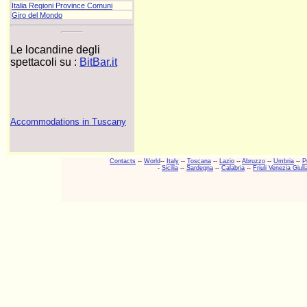
Italia Regioni Province Comuni
Giro del Mondo
Le locandine degli
spettacoli su :
BitBar.it
Accommodations in Tuscany
Contacts
--
World
--
Italy
--
Toscana
--
Lazio
--
Abruzzo
--
Umbria
--
P
-
Sicilia
--
Sardegna
--
Calabria
--
Friuli Venezia Giuli