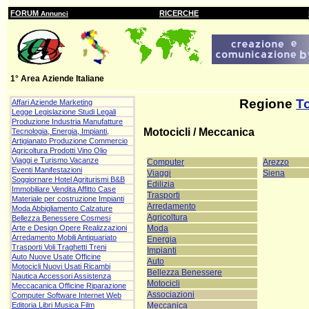
FORUM
RICERCHE
Annunci
1° Area Aziende Italiane
Regione
T
Affari Aziende Marketing
Legge Legislazione Studi Legali
Produzione Industria Manufatture
Motocicli / Meccanica
Tecnologia, Energia, Impianti,
Artigianato Produzione Commercio
Agricoltura Prodotti Vino Olio
Viaggi e Turismo Vacanze
Computer
Arezzo
Eventi Manifestazioni
Viaggi
Siena
Soggiornare Hotel Agriturismi B&B
Edilizia
Immobiliare Vendita Affitto Case
Trasporti
Materiale per costruzione Impianti
Arredamento
Moda Abbigliamento Calzature
Agricoltura
Bellezza Benessere Cosmesi
Moda
Arte e Design Opere Realizzazioni
Arredamento Mobili Antiquariato
Energia
Trasporti Voli Traghetti Treni
Impianti
Auto Nuove Usate Officine
Auto
Motocicli Nuovi Usati Ricambi
Bellezza Benessere
Nautica Accessori Assistenza
Motocicli
Meccacanica Officine Riparazione
Associazioni
Computer Software Internet Web
Meccanica
Editoria Libri Musica Film