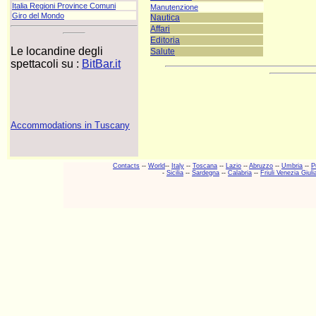
Italia Regioni Province Comuni
Manutenzione
Giro del Mondo
Nautica
Affari
Editoria
Le locandine degli
Salute
spettacoli su :
BitBar.it
Accommodations in Tuscany
Contacts
--
World
--
Italy
--
Toscana
--
Lazio
--
Abruzzo
--
Umbria
--
P
-
Sicilia
--
Sardegna
--
Calabria
--
Friuli Venezia Giuli