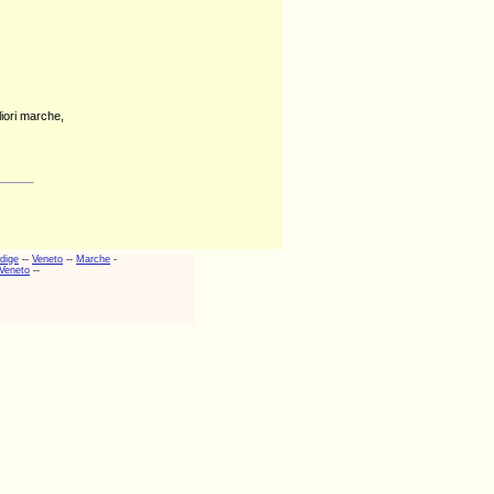
liori marche,
adige
--
Veneto
--
Marche
-
Veneto
--