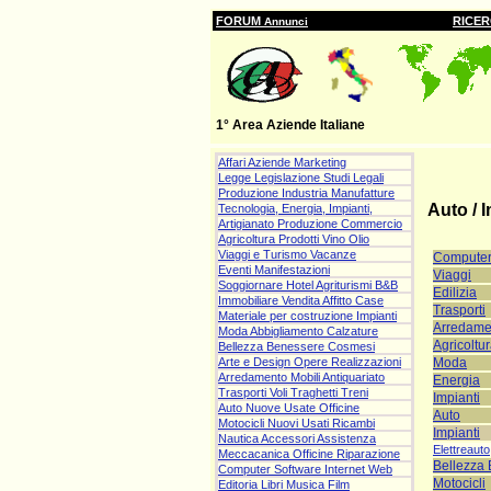
FORUM
RICE
Annunci
1° Area Aziende Italiane
Affari Aziende Marketing
Legge Legislazione Studi Legali
Produzione Industria Manufatture
Auto / 
Tecnologia, Energia, Impianti,
Artigianato Produzione Commercio
Agricoltura Prodotti Vino Olio
Viaggi e Turismo Vacanze
Compute
Eventi Manifestazioni
Viaggi
Soggiornare Hotel Agriturismi B&B
Edilizia
Immobiliare Vendita Affitto Case
Trasporti
Materiale per costruzione Impianti
Arredame
Moda Abbigliamento Calzature
Agricoltu
Bellezza Benessere Cosmesi
Moda
Arte e Design Opere Realizzazioni
Arredamento Mobili Antiquariato
Energia
Trasporti Voli Traghetti Treni
Impianti
Auto Nuove Usate Officine
Auto
Motocicli Nuovi Usati Ricambi
Impianti
Nautica Accessori Assistenza
Elettreauto
Meccacanica Officine Riparazione
Bellezza
Computer Software Internet Web
Motocicli
Editoria Libri Musica Film