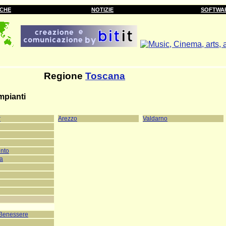
RCHE
NOTIZIE
SOFTWA
Regione
Toscana
Impianti
r
Arezzo
Valdarno
nto
ra
 Benessere