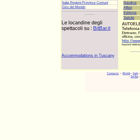
Nautica
Italia Regioni Province Comuni
Giro del Mondo
Affari
Editoria
Salute
Le locandine degli
AUTOELE
spettacoli su :
BitBar.it
Telefonia
Elettrauto, 
officina, cent
http://www
keyword: elettraut
Accommodations in Tuscany
Contacts
--
World
--
Italy
-
Sicilia
-