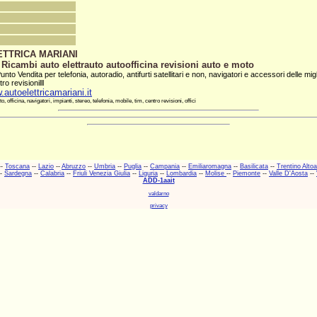
TTRICA MARIANI
 Ricambi auto elettrauto autoofficina revisioni auto e moto
Punto Vendita per telefonia, autoradio, antifurti satellitari e non, navigatori e accessori delle mig
ro revisionilll
.autoelettricamariani.it
o, officina, navigatori, impianti, stereo, telefonia, mobile, tim, centro revisioni, offici
--
Toscana
--
Lazio
--
Abruzzo
--
Umbria
--
Puglia
--
Campania
--
Emiliaromagna
--
Basilicata
--
Trentino Alto
-
Sardegna
--
Calabria
--
Friuli Venezia Giulia
--
Liguria
--
Lombardia
--
Molise
--
Piemonte
--
Valle D'Aosta
--
ADD-1aait
valdarno
privacy