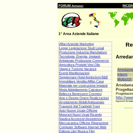
FORUM
RICE
Annunci
1° Area Aziende Italiane
Re
Affari Aziende Marketing
Legge Legislazione Studi Legali
Produzione Industria Manufatture
Arreda
Tecnologia, Energia, Impianti,
Artigianato Produzione Commercio
Agricoltura Prodotti Vino Olio
Viaggi e Turismo Vacanze
Arredame
Eventi Manifestazioni
Interni
Soggiornare Hotel Agriturismi B&B
Motocicli
Immobiliare Vendita Affitto Case
Arredame
Materiale per costruzione Impianti
Progettaz
Moda Abbigliamento Calzature
Progettazion
Bellezza Benessere Cosmesi
http://www
Arte e Design Opere Realizzazioni
keyword: Arredam
Arredamento Mobili Antiquariato
Trasporti Voli Traghetti Treni
Auto Nuove Usate Officine
Motocicli Nuovi Usati Ricambi
Nautica Accessori Assistenza
Meccacanica Officine Riparazione
Computer Software Internet Web
Editoria Libri Musica Film