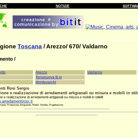
RCHE
NOTIZIE
SOFTWA
gione
Toscana
/ Arezzo/ 670/ Valdarno
mento /
nto
Arezzo
Valdarno
Terranuova B.ni
Montevarchi
nti Rosi Sergio
ione e realizzazione di arredamenti artigianali su misura e mobili in stil
e e realizzazione di arredamenti artigianali su misura e mobili in stilelll
.arredamentirosi.it
ento, Produzione, Artigianato, Mobili, Vendita, Progettazione