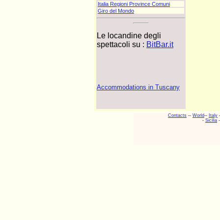
Italia Regioni Province Comuni
Giro del Mondo
Le locandine degli
spettacoli su :
BitBar.it
Accommodations in Tuscany
Contacts
--
World
--
Italy
-
Sicilia
-