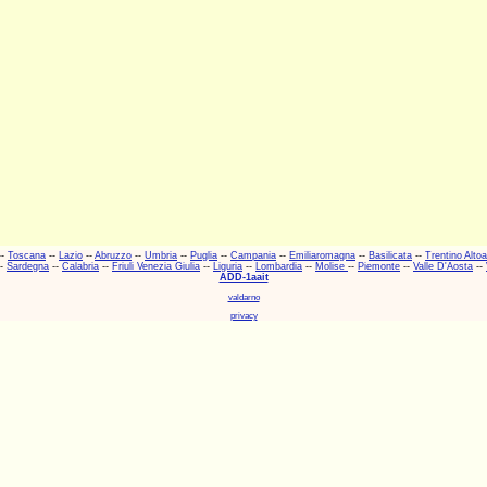
--
Toscana
--
Lazio
--
Abruzzo
--
Umbria
--
Puglia
--
Campania
--
Emiliaromagna
--
Basilicata
--
Trentino Alto
-
Sardegna
--
Calabria
--
Friuli Venezia Giulia
--
Liguria
--
Lombardia
--
Molise
--
Piemonte
--
Valle D'Aosta
--
ADD-1aait
valdarno
privacy