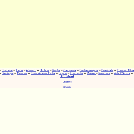
--
Toscana
--
Lazio
--
Abruzzo
--
Umbria
--
Puglia
--
Campania
--
Emiliaromagna
--
Basilicata
--
Trentino Alto
-
Sardegna
--
Calabria
--
Friuli Venezia Giulia
--
Liguria
--
Lombardia
--
Molise
--
Piemonte
--
Valle D'Aosta
--
ADD-1aait
valdarno
privacy