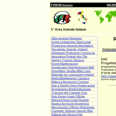
FORUM
RICE
Annunci
1° Area Aziende Italiane
Affari Aziende Marketing
Legge Legislazione Studi Legali
Produzione Industria Manufatture
Tecnologia, Energia, Impianti,
Compute
Artigianato Produzione Commercio
Agricoltura Prodotti Vino Olio
bitit
Viaggi e Turismo Vacanze
Progettaz
Eventi Manifestazioni
programma
Soggiornare Hotel Agriturismi B&B
Creazione di
Immobiliare Vendita Affitto Case
di facile util
Materiale per costruzione Impianti
http://www.
Moda Abbigliamento Calzature
keyword: programm
Bellezza Benessere Cosmesi
Arte e Design Opere Realizzazioni
Arredamento Mobili Antiquariato
Trasporti Voli Traghetti Treni
Auto Nuove Usate Officine
Motocicli Nuovi Usati Ricambi
Nautica Accessori Assistenza
Meccacanica Officine Riparazione
Computer Software Internet Web
Editoria Libri Musica Film