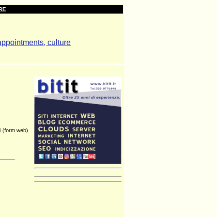
RE
ti (form web)