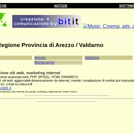
RCHE
NOTIZIE
SOFTWA
Regione
Provincia di Arezzo / Valdarno
r
Arezzo
Valdarno
Montevarchi
ione siti web, marketing internet
zione avanzata web, PHP, MYSQL, HTML DINAMICO.
 siti web aggiornabili dinamicamente da internet, tramite compilazione di moduli pre imposta
izzo, creati su misura.lll
bitit.it
azione, web, internet, siti, portali, marketing, registrazione, motori ricerca,