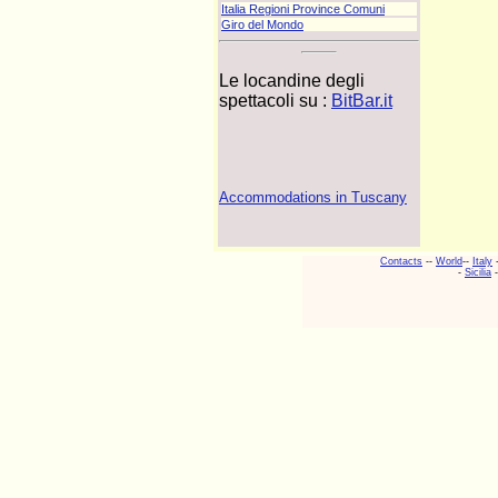
Italia Regioni Province Comuni
Giro del Mondo
Le locandine degli
spettacoli su :
BitBar.it
Accommodations in Tuscany
Contacts
--
World
--
Italy
-
Sicilia
-