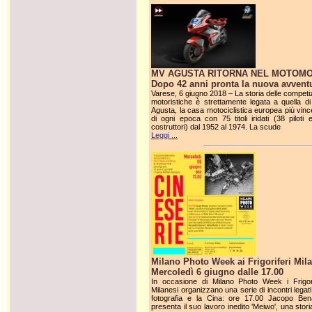
MV AGUSTA RITORNA NEL MOTOM
Dopo 42 anni pronta la nuova avvent
Varese, 6 giugno 2018 – La storia delle competiz
motoristiche è strettamente legata a quella d
Agusta, la casa motociclistica europea più vinc
di ogni epoca con 75 titoli iridati (38 piloti 
costruttori) dal 1952 al 1974. La scude
Leggi ...
Milano Photo Week ai Frigoriferi Mil
Mercoledì 6 giugno dalle 17.00
In occasione di Milano Photo Week i Frigori
Milanesi organizzano una serie di incontri legati
fotografia e la Cina: ore 17.00 Jacopo Ben
presenta il suo lavoro inedito 'Meiwo', una stor