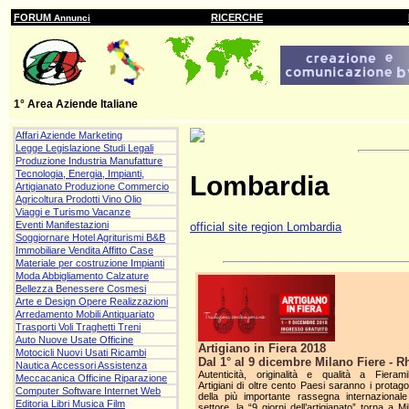
FORUM
RICERCHE
Annunci
1° Area Aziende Italiane
Affari Aziende Marketing
Legge Legislazione Studi Legali
Produzione Industria Manufatture
Tecnologia, Energia, Impianti,
Lombardia
Artigianato Produzione Commercio
Agricoltura Prodotti Vino Olio
Viaggi e Turismo Vacanze
Eventi Manifestazioni
official site region Lombardia
Soggiornare Hotel Agriturismi B&B
Immobiliare Vendita Affitto Case
Materiale per costruzione Impianti
Moda Abbigliamento Calzature
Bellezza Benessere Cosmesi
Arte e Design Opere Realizzazioni
Arredamento Mobili Antiquariato
Trasporti Voli Traghetti Treni
Auto Nuove Usate Officine
Artigiano in Fiera 2018
Motocicli Nuovi Usati Ricambi
Dal 1° al 9 dicembre Milano Fiere - R
Nautica Accessori Assistenza
Autenticità, originalità e qualità a Fierami
Meccacanica Officine Riparazione
Artigiani di oltre cento Paesi saranno i protago
Computer Software Internet Web
della più importante rassegna internazionale
Editoria Libri Musica Film
settore, la “9 giorni dell’artigianato” torna a M