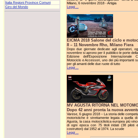
Italia Regioni Province Comuni
Milano, 6 novembre 2018 - Artigia
Leggi ...
Giro del Mondo
EICMA 2018 Salone del ciclo e motoc
8 – 11 Novembre Rho, Milano Fiera
Dopo due giornate dedicate agli operatori, og
novembre si aprono per il pubblico le porte dell
Edizione dell’Esposizione Internazionale Ci
Motociclo e Accessori, uno dei più importanti sa
per gli amanti delle due ruote di tutto
Leggi ...
MV AGUSTA RITORNA NEL MOTOM
Dopo 42 anni pronta la nuova avvent
Varese, 6 giugno 2018 – La storia delle competiz
motoristiche è strettamente legata a quella d
Agusta, la casa motociclistica europea più vinc
di ogni epoca con 75 titoli iridati (38 piloti 
costruttori) dal 1952 al 1974. La scude
Leggi ...