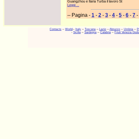
Guangzhou e Ilaria Turba il lavoro St
Leggi ...
-- Pagina -
1
-
2
-
3
-
4
-
5
-
6
-
7
Contacts
--
World
--
Italy
--
Toscana
--
Lazio
--
Abruzzo
--
Umbria
--
P
-
Sicilia
--
Sardegna
--
Calabria
--
Friuli Venezia Giuli