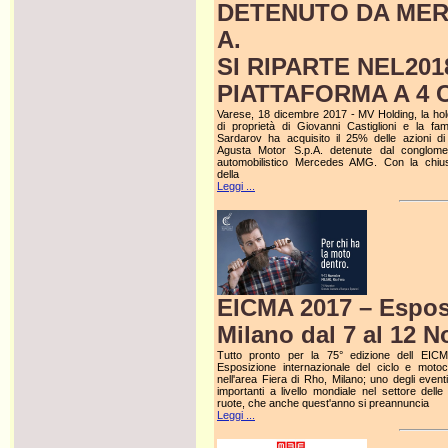
DETENUTO DA MER
A.
SI RIPARTE NEL20
PIATTAFORMA A 4 C
Varese, 18 dicembre 2017 - MV Holding, la hol
di proprietà di Giovanni Castiglioni e la fami
Sardarov ha acquisito il 25% delle azioni d
Agusta Motor S.p.A. detenute dal conglome
automobilistico Mercedes AMG. Con la chiu
della
Leggi ...
EICMA 2017 – Esposi
Milano dal 7 al 12 
Tutto pronto per la 75° edizione dell EIC
Esposizione internazionale del ciclo e motoci
nell'area Fiera di Rho, Milano; uno degli eventi
importanti a livello mondiale nel settore delle
ruote, che anche quest'anno si preannuncia
Leggi ...