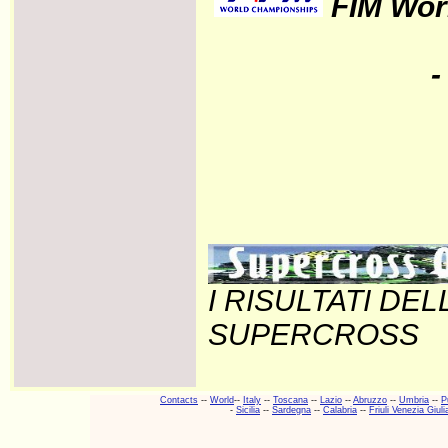
FIM Wor
-
I RISULTATI DE
SUPERCROSS
Contacts
--
World
--
Italy
--
Toscana
--
Lazio
--
Abruzzo
--
Umbria
--
P
-
Sicilia
--
Sardegna
--
Calabria
--
Friuli Venezia Giuli