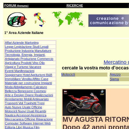
FORUM
RICERCHE
Annunci
1° Area Aziende Italiane
Affari Aziende Marketing
Legge Legislazione Studi Legali
Produzione Industria Manufatture
Tecnologia, Energia, Impianti,
Artigianato Produzione Commercio
Mercatino d
Agricoltura Prodotti Vino Olio
Viaggi e Turismo Vacanze
cercate la vostra moto d'occa
Eventi Manifestazioni
Motocicli
Arezzo
Soggiornare Hotel Agriturismi B&B
Immobiliare Vendita Affitto Case
Siena
Materiale per costruzione Impianti
Moda Abbigliamento Calzature
Bellezza Benessere Cosmesi
Arte e Design Opere Realizzazioni
Arredamento Mobili Antiquariato
Trasporti Voli Traghetti Treni
Auto Nuove Usate Officine
Motocicli Nuovi Usati Ricambi
Nautica Accessori Assistenza
MV AGUSTA RITOR
Meccacanica Officine Riparazione
Computer Software Internet Web
Dopo 42 anni pronta
Editoria Libri Musica Film