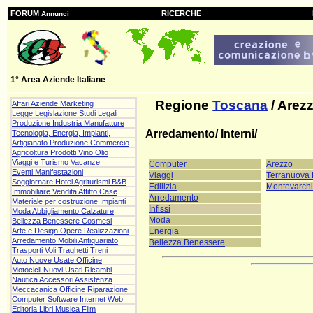
FORUM
RICERCHE
Annunci
1° Area Aziende Italiane
Regione
Toscana
/ Arez
Affari Aziende Marketing
Legge Legislazione Studi Legali
Produzione Industria Manufatture
Arredamento/ Interni/
Tecnologia, Energia, Impianti,
Artigianato Produzione Commercio
Agricoltura Prodotti Vino Olio
Viaggi e Turismo Vacanze
Computer
Arezzo
Eventi Manifestazioni
Viaggi
Terranuova 
Soggiornare Hotel Agriturismi B&B
Edilizia
Montevarchi
Immobiliare Vendita Affitto Case
Arredamento
Materiale per costruzione Impianti
Infissi
Moda Abbigliamento Calzature
Moda
Bellezza Benessere Cosmesi
Energia
Arte e Design Opere Realizzazioni
Arredamento Mobili Antiquariato
Bellezza Benessere
Trasporti Voli Traghetti Treni
Auto Nuove Usate Officine
Motocicli Nuovi Usati Ricambi
Nautica Accessori Assistenza
Meccacanica Officine Riparazione
Computer Software Internet Web
Editoria Libri Musica Film