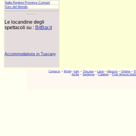
Italia Regioni Province Comuni
Giro del Mondo
Le locandine degli
spettacoli su :
BitBar.it
Accommodations in Tuscany
Contacts
--
World
--
Italy
--
Toscana
--
Lazio
--
Abruzzo
--
Umbria
--
P
-
Sicilia
--
Sardegna
--
Calabria
--
Friuli Venezia Giuli