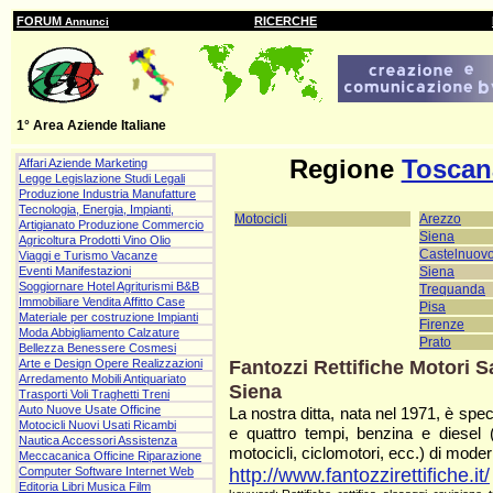
FORUM
RICERCHE
Annunci
1° Area Aziende Italiane
Regione
Toscan
Affari Aziende Marketing
Legge Legislazione Studi Legali
Produzione Industria Manufatture
Tecnologia, Energia, Impianti,
Motocicli
Arezzo
Artigianato Produzione Commercio
Siena
Agricoltura Prodotti Vino Olio
Castelnuov
Viaggi e Turismo Vacanze
Siena
Eventi Manifestazioni
Soggiornare Hotel Agriturismi B&B
Trequanda
Immobiliare Vendita Affitto Case
Pisa
Materiale per costruzione Impianti
Firenze
Moda Abbigliamento Calzature
Prato
Bellezza Benessere Cosmesi
Fantozzi Rettifiche Motori S
Arte e Design Opere Realizzazioni
Arredamento Mobili Antiquariato
Siena
Trasporti Voli Traghetti Treni
Auto Nuove Usate Officine
La nostra ditta, nata nel 1971, è specia
Motocicli Nuovi Usati Ricambi
e quattro tempi, benzina e diesel 
Nautica Accessori Assistenza
motocicli, ciclomotori, ecc.) di mode
Meccacanica Officine Riparazione
http://www.fantozzirettifiche.it/
Computer Software Internet Web
Editoria Libri Musica Film