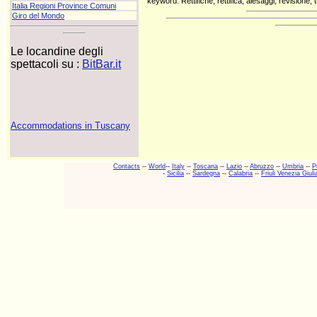
keyword: Rettifiche, rettifica, alesaggi, revisione,
Italia Regioni Province Comuni
Giro del Mondo
Le locandine degli
spettacoli su :
BitBar.it
Accommodations in Tuscany
Contacts
--
World
--
Italy
--
Toscana
--
Lazio
--
Abruzzo
--
Umbria
--
P
-
Sicilia
--
Sardegna
--
Calabria
--
Friuli Venezia Giuli