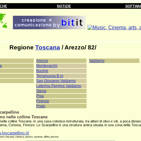
RCHE
NOTIZIE
SOFTWA
Regione
Toscana
/ Arezzo/ 82/
Arezzo
Valdarno
ra
Montevarchi
Bucine
Terranuova B.ni
San Giovanni Valdarno
Laterina Pergine Valdarno
Siena
Pisa
Firenze
Prato
Scarpellino
mo nelle colline Toscane
nelle colline Toscane, in una casa colonica ristrutturata, tra alberi di olivo e viti, a poca distanz
Siena, Cortona, Firenze. Lo Scarpellino è una struttura antica situata in una zona della Tosc
.loscarpellino.it/
smo, toscana, colonica, arezzo, vacanze, affitto, piscina