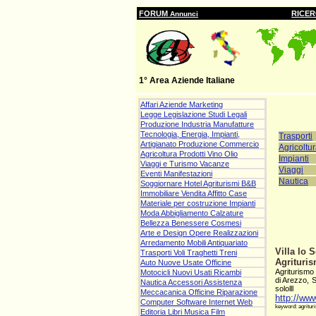
FORUM
RICE
Annunci
1° Area Aziende Italiane
Affari Aziende Marketing
Legge Legislazione Studi Legali
Produzione Industria Manufatture
Tecnologia, Energia, Impianti,
Trasporti
Artigianato Produzione Commercio
Agricoltu
Agricoltura Prodotti Vino Olio
Impianti
Viaggi e Turismo Vacanze
Viaggi
Eventi Manifestazioni
Nautica
Soggiornare Hotel Agriturismi B&B
Immobiliare Vendita Affitto Case
Materiale per costruzione Impianti
Moda Abbigliamento Calzature
Bellezza Benessere Cosmesi
Arte e Design Opere Realizzazioni
Arredamento Mobili Antiquariato
Villa lo 
Trasporti Voli Traghetti Treni
Agrituris
Auto Nuove Usate Officine
Agriturismo 
Motocicli Nuovi Usati Ricambi
di Arezzo, 
Nautica Accessori Assistenza
sololll
Meccacanica Officine Riparazione
http://www
Computer Software Internet Web
keyword: agrituri
Editoria Libri Musica Film