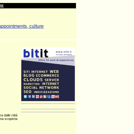
RE
a dalle città
ana scoperta