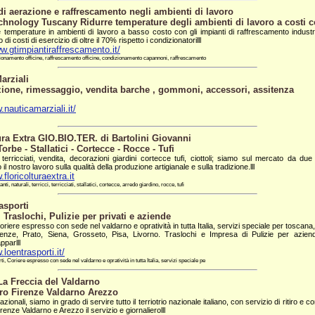
di aerazione e raffrescamento negli ambienti di lavoro
hnology Tuscany Ridurre temperature degli ambienti di lavoro a costi c
e temperature in ambienti di lavoro a basso costo con gli impianti di raffrescamento industr
di costi di esercizio di oltre il 70% rispetto i condizionatorilll
w.gtimpiantiraffrescamento.it/
onamento officine, raffrescamento officine, condizionamento capannoni, raffrescamento
arziali
ione, rimessaggio, vendita barche , gommoni, accessori, assitenza
.nauticamarziali.it/
ura Extra GIO.BIO.TER. di Bartolini Giovanni
Torbe - Stallatici - Cortecce - Rocce - Tufi
terricciati, vendita, decorazioni giardini cortecce tufi, ciottoli; siamo sul mercato da due
il nostro lavoro sulla qualità della produzione artigianale e sulla tradizione.lll
.floricolturaextra.it
nti, naturali, terricci, terricciati, stallatici, cortecce, arredo giardino, rocce, tufi
asporti
, Traslochi, Pulizie per privati e aziende
oriere espresso con sede nel valdarno e opratività in tutta Italia, servizi speciale per toscana,
enze, Prato, Siena, Grosseto, Pisa, Livorno. Traslochi e Impresa di Pulizie per aziend
parlll
.loentrasporti.it/
i, Coriere espresso con sede nel valdarno e opratività in tutta Italia, servizi speciale pe
La Freccia del Valdarno
ero Firenze Valdarno Arezzo
azionali, siamo in grado di servire tutto il terriotrio nazionale italiano, con servizio di ritiro e 
irenze Valdarno e Arezzo il servizio e giornalierolll