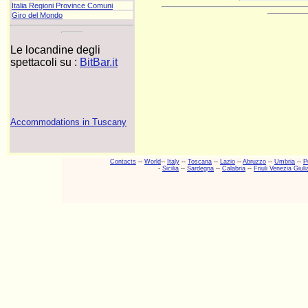
Italia Regioni Province Comuni
Giro del Mondo
Le locandine degli
spettacoli su :
BitBar.it
Accommodations in Tuscany
Contacts
--
World
--
Italy
--
Toscana
--
Lazio
--
Abruzzo
--
Umbria
--
P
-
Sicilia
--
Sardegna
--
Calabria
--
Friuli Venezia Giuli