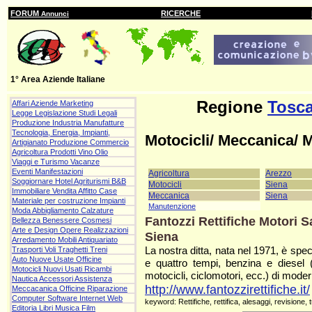
FORUM
RICERCHE
Annunci
1° Area Aziende Italiane
Regione
Tosc
Affari Aziende Marketing
Legge Legislazione Studi Legali
Produzione Industria Manufatture
Tecnologia, Energia, Impianti,
Motocicli/ Meccanica/ 
Artigianato Produzione Commercio
Agricoltura Prodotti Vino Olio
Viaggi e Turismo Vacanze
Eventi Manifestazioni
Agricoltura
Arezzo
Soggiornare Hotel Agriturismi B&B
Motocicli
Siena
Immobiliare Vendita Affitto Case
Meccanica
Siena
Materiale per costruzione Impianti
Manutenzione
Moda Abbigliamento Calzature
Fantozzi Rettifiche Motori S
Bellezza Benessere Cosmesi
Arte e Design Opere Realizzazioni
Siena
Arredamento Mobili Antiquariato
La nostra ditta, nata nel 1971, è specia
Trasporti Voli Traghetti Treni
Auto Nuove Usate Officine
e quattro tempi, benzina e diesel 
Motocicli Nuovi Usati Ricambi
motocicli, ciclomotori, ecc.) di mode
Nautica Accessori Assistenza
http://www.fantozzirettifiche.it/
Meccacanica Officine Riparazione
Computer Software Internet Web
keyword: Rettifiche, rettifica, alesaggi, revisione,
Editoria Libri Musica Film