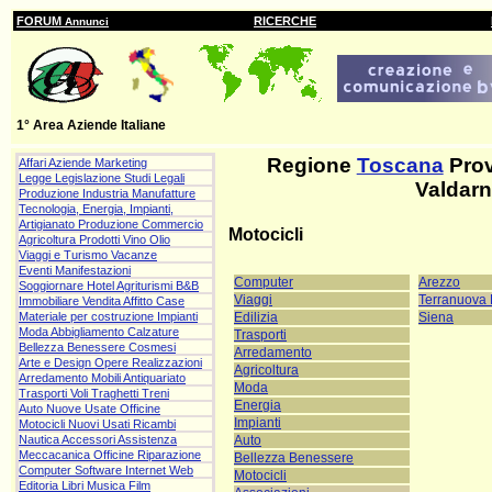
FORUM
RICERCHE
Annunci
1° Area Aziende Italiane
Regione
Toscana
Prov
Affari Aziende Marketing
Legge Legislazione Studi Legali
Valdar
Produzione Industria Manufatture
Tecnologia, Energia, Impianti,
Artigianato Produzione Commercio
Motocicli
Agricoltura Prodotti Vino Olio
Viaggi e Turismo Vacanze
Eventi Manifestazioni
Computer
Arezzo
Soggiornare Hotel Agriturismi B&B
Viaggi
Terranuova 
Immobiliare Vendita Affitto Case
Edilizia
Siena
Materiale per costruzione Impianti
Moda Abbigliamento Calzature
Trasporti
Bellezza Benessere Cosmesi
Arredamento
Arte e Design Opere Realizzazioni
Agricoltura
Arredamento Mobili Antiquariato
Moda
Trasporti Voli Traghetti Treni
Energia
Auto Nuove Usate Officine
Impianti
Motocicli Nuovi Usati Ricambi
Auto
Nautica Accessori Assistenza
Meccacanica Officine Riparazione
Bellezza Benessere
Computer Software Internet Web
Motocicli
Editoria Libri Musica Film