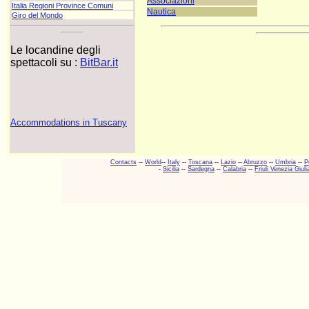
Associazioni
Italia Regioni Province Comuni
Nautica
Giro del Mondo
Le locandine degli
spettacoli su :
BitBar.it
Accommodations in Tuscany
Contacts
--
World
--
Italy
--
Toscana
--
Lazio
--
Abruzzo
--
Umbria
--
P
-
Sicilia
--
Sardegna
--
Calabria
--
Friuli Venezia Giuli