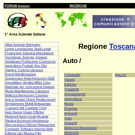
FORUM
RICERCHE
Annunci
1° Area Aziende Italiane
Regione
Toscan
Affari Aziende Marketing
Legge Legislazione Studi Legali
Produzione Industria Manufatture
Tecnologia, Energia, Impianti,
Auto /
Artigianato Produzione Commercio
Agricoltura Prodotti Vino Olio
Viaggi e Turismo Vacanze
Eventi Manifestazioni
Computer
Arezzo
Soggiornare Hotel Agriturismi B&B
Viaggi
Immobiliare Vendita Affitto Case
Edilizia
Materiale per costruzione Impianti
Trasporti
Moda Abbigliamento Calzature
Arredamento
Bellezza Benessere Cosmesi
Agricoltura
Arte e Design Opere Realizzazioni
Moda
Arredamento Mobili Antiquariato
Trasporti Voli Traghetti Treni
Energia
Auto Nuove Usate Officine
Impianti
Motocicli Nuovi Usati Ricambi
Auto
Nautica Accessori Assistenza
Impianti
Meccacanica Officine Riparazione
Bellezza Benessere
Computer Software Internet Web
Motocicli
Editoria Libri Musica Film