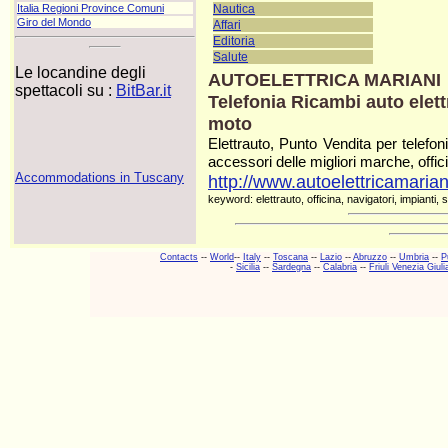
Nautica
Italia Regioni Province Comuni
Giro del Mondo
Affari
Editoria
Salute
Le locandine degli
AUTOELETTRICA MARIANI
spettacoli su :
BitBar.it
Telefonia Ricambi auto elett
moto
Elettrauto, Punto Vendita per telefonia
accessori delle migliori marche, officin
Accommodations in Tuscany
http://www.autoelettricamariani
keyword: elettrauto, officina, navigatori, impianti, s
Contacts
--
World
--
Italy
--
Toscana
--
Lazio
--
Abruzzo
--
Umbria
--
P
-
Sicilia
--
Sardegna
--
Calabria
--
Friuli Venezia Giuli