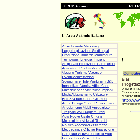
FORUM
RICE
Annunci
1° Area Aziende Italiane
Affari Aziende Marketing
Legge Legislazione Studi Legali
Produzione Industria Manufatture
/
Tecnologia, Energia, Impianti,
Artigianato Produzione Commercio
Agricoltura Prodotti Vino Olio
Viaggi e Turismo Vacanze
Compute
Eventi Manifestazioni
bitit
Soggiornare Hotel Agriturismi B&B
Progettaz
Immobiliare Vendita Affitto Case
programma
Materiale per costruzione Impianti
Creazione di
Moda Abbigliamento Calzature
di facile util
Bellezza Benessere Cosmesi
http://www.
Arte e Design Opere Realizzazioni
keyword: programm
Arredamento Mobili Antiquariato
Trasporti Voli Traghetti Treni
Auto Nuove Usate Officine
Motocicli Nuovi Usati Ricambi
Nautica Accessori Assistenza
Meccacanica Officine Riparazione
Computer Software Internet Web
Editoria Libri Musica Film