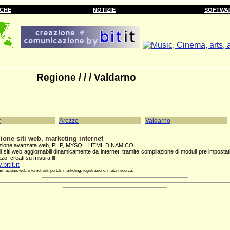
RCHE
NOTIZIE
SOFTWA
Regione
/ / / Valdarno
r
Arezzo
Valdarno
ione siti web, marketing internet
zione avanzata web, PHP, MYSQL, HTML DINAMICO.
 siti web aggiornabili dinamicamente da internet, tramite compilazione di moduli pre imposta
izzo, creati su misura.lll
bitit.it
azione, web, internet, siti, portali, marketing, registrazione, motori ricerca,