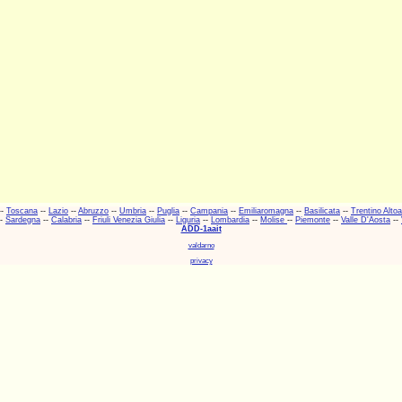
--
Toscana
--
Lazio
--
Abruzzo
--
Umbria
--
Puglia
--
Campania
--
Emiliaromagna
--
Basilicata
--
Trentino Alto
-
Sardegna
--
Calabria
--
Friuli Venezia Giulia
--
Liguria
--
Lombardia
--
Molise
--
Piemonte
--
Valle D'Aosta
--
ADD-1aait
valdarno
privacy