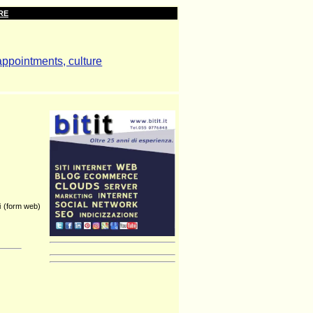
RE
ti (form web)