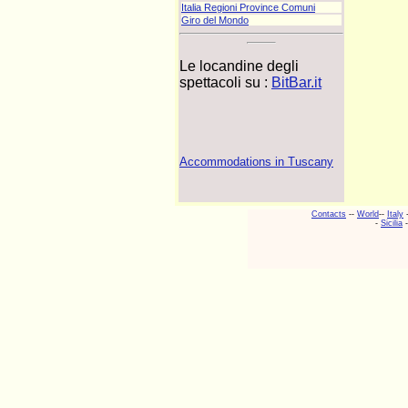
Italia Regioni Province Comuni
Giro del Mondo
Le locandine degli
spettacoli su :
BitBar.it
Accommodations in Tuscany
Contacts
--
World
--
Italy
-
Sicilia
-