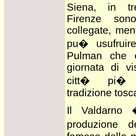
Siena, in t
Firenze sono
collegate, men
pu� usufruire
Pulman che 
giornata di vi
citt� pi� 
tradizione tosc
Il Valdarno 
produzione d