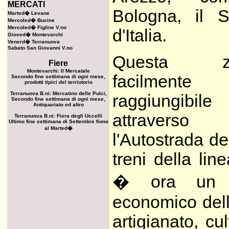
MERCATI
Bologna, il 
Marted� Levane
Mercoled� Bucine
Mercoled� Figline V.no
d'Italia.
Gioved� Montevarchi
Venerd� Terranuova
Sabato San Giovanni V.no
Questa z
Fiere
Montevarchi: Il Mercatale
facilmente
Secondo fine settimana di ogni mese,
prodotti tipici del terriotorio
Terranuova B.ni: Mercatino delle Pulci,
raggiungibile
Secondo fine settimana di ogni mese,
Antiquariato ed altro
attraverso
Terranuova B.ni: Fiera degli Uccelli
Ultimo fine settimana di Settembre fiono
al Marted�
l'Autostrada de
treni della li
� ora un n
economico dell
artigianato, cul