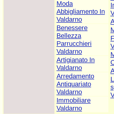
Moda
I
Abbigliamento In
V
Valdarno
A
Benessere
M
Bellezza
F
Parrucchieri
V
Valdarno
M
Artigianato In
C
Valdarno
A
Arredamento
L
Antiquariato
s
Valdarno
V
Immobiliare
Valdarno