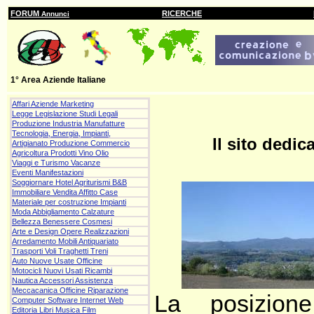
FORUM
RICERCHE
Annunci
1° Area Aziende Italiane
Affari Aziende Marketing
Legge Legislazione Studi Legali
Produzione Industria Manufatture
Tecnologia, Energia, Impianti,
Il sito dedi
Artigianato Produzione Commercio
Agricoltura Prodotti Vino Olio
Viaggi e Turismo Vacanze
Eventi Manifestazioni
Soggiornare Hotel Agriturismi B&B
Immobiliare Vendita Affitto Case
Materiale per costruzione Impianti
Moda Abbigliamento Calzature
Bellezza Benessere Cosmesi
Arte e Design Opere Realizzazioni
Arredamento Mobili Antiquariato
Trasporti Voli Traghetti Treni
Auto Nuove Usate Officine
Motocicli Nuovi Usati Ricambi
Nautica Accessori Assistenza
Meccacanica Officine Riparazione
La posizion
Computer Software Internet Web
Editoria Libri Musica Film