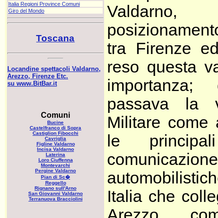
Italia Regioni Province Comuni
Valdarn
Giro del Mondo
posizionament
Toscana
tra Firenze e
reso questa va
Locandine spettacoli Valdarno,
Arezzo, Firenze Etc.
importanza; 
su www.BitBar.it
passava la 
Comuni
Militare come
Bucine
Castelfranco di Sopra
Castiglion Fibocchi
le principa
Cavriglia
Figline Valdarno
Incisa Valdarno
comunicazione
Laterina
Loro Ciuffenna
Montevarchi
Pergine Valdarno
automobilistich
Pian di Sc�
Reggello
Rignano sull'Arno
Italia che col
San Giovanni Valdarno
Terranuova Bracciolini
Arezzo, c