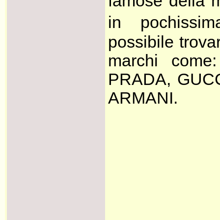
famose della m
in pochissi
possibile trov
marchi com
PRADA, GUCC
ARMANI.