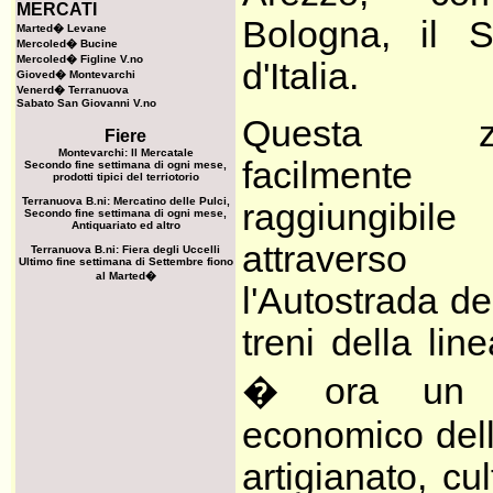
MERCATI
Bologna, il 
Marted� Levane
Mercoled� Bucine
Mercoled� Figline V.no
d'Italia.
Gioved� Montevarchi
Venerd� Terranuova
Sabato San Giovanni V.no
Questa z
Fiere
Montevarchi: Il Mercatale
facilmente
Secondo fine settimana di ogni mese,
prodotti tipici del terriotorio
Terranuova B.ni: Mercatino delle Pulci,
raggiungibile
Secondo fine settimana di ogni mese,
Antiquariato ed altro
attraverso
Terranuova B.ni: Fiera degli Uccelli
Ultimo fine settimana di Settembre fiono
al Marted�
l'Autostrada de
treni della li
� ora un n
economico dell
artigianato, cul