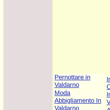
Pernottare in
I
Valdarno
Moda
I
Abbigliamento In
V
Valdarno
A