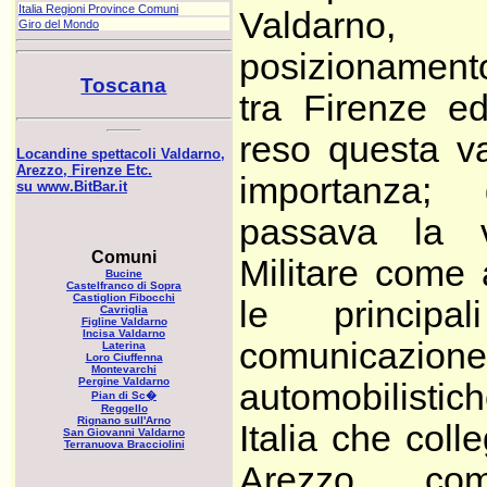
Italia Regioni Province Comuni
Valdarn
Giro del Mondo
posizionament
Toscana
tra Firenze e
reso questa va
Locandine spettacoli Valdarno,
Arezzo, Firenze Etc.
importanza; 
su www.BitBar.it
passava la 
Comuni
Militare come
Bucine
Castelfranco di Sopra
Castiglion Fibocchi
le principa
Cavriglia
Figline Valdarno
Incisa Valdarno
comunicazione
Laterina
Loro Ciuffenna
Montevarchi
Pergine Valdarno
automobilistich
Pian di Sc�
Reggello
Rignano sull'Arno
Italia che col
San Giovanni Valdarno
Terranuova Bracciolini
Arezzo, c