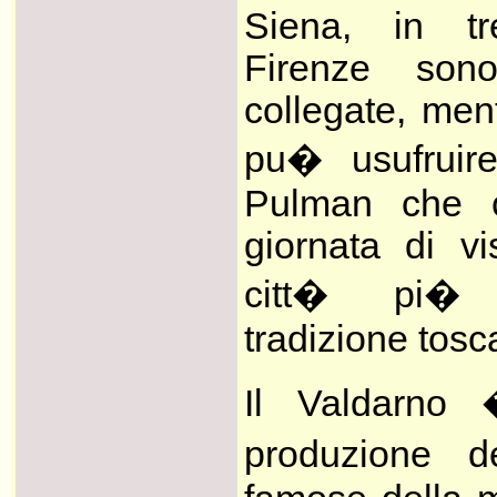
Siena, in t
Firenze sono
collegate, men
pu� usufruire
Pulman che 
giornata di vi
citt� pi� 
tradizione tosc
Il Valdarno 
produzione d