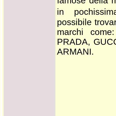
famose della m
in pochissi
possibile trov
marchi com
PRADA, GUCC
ARMANI.