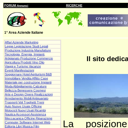
FORUM
RICERCHE
Annunci
1° Area Aziende Italiane
Affari Aziende Marketing
Legge Legislazione Studi Legali
Produzione Industria Manufatture
Tecnologia, Energia, Impianti,
Il sito dedi
Artigianato Produzione Commercio
Agricoltura Prodotti Vino Olio
Viaggi e Turismo Vacanze
Eventi Manifestazioni
Soggiornare Hotel Agriturismi B&B
Immobiliare Vendita Affitto Case
Materiale per costruzione Impianti
Moda Abbigliamento Calzature
Bellezza Benessere Cosmesi
Arte e Design Opere Realizzazioni
Arredamento Mobili Antiquariato
Trasporti Voli Traghetti Treni
Auto Nuove Usate Officine
Motocicli Nuovi Usati Ricambi
Nautica Accessori Assistenza
Meccacanica Officine Riparazione
La posizion
Computer Software Internet Web
Editoria Libri Musica Film