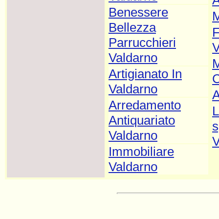
Benessere
M
Bellezza
F
Parrucchieri
V
Valdarno
M
Artigianato In
C
Valdarno
A
Arredamento
L
Antiquariato
s
Valdarno
V
Immobiliare
Valdarno