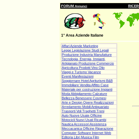
FORUM
RICE
Annunci
1° Area Aziende Italiane
Affari Aziende Marketing
Legge Legislazione Studi Legali
Produzione Industria Manufatture
Tecnologia, Energia, Impianti,
Artigianato Produzione Commercio
Agricoltura Prodotti Vino Olio
Viaggi e Turismo Vacanze
Eventi Manifestazioni
Soggiornare Hotel Agriturismi B&B
Immobiliare Vendita Affitto Case
Materiale per costruzione Impianti
Moda Abbigliamento Calzature
Bellezza Benessere Cosmesi
Arte e Design Opere Realizzazioni
Arredamento Mobili Antiquariato
Trasporti Voli Traghetti Treni
Auto Nuove Usate Officine
Motocicli Nuovi Usati Ricambi
Nautica Accessori Assistenza
Meccacanica Officine Riparazione
Computer Software Internet Web
Editoria Libri Musica Film