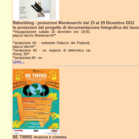
Rebuilding - proiezioni Montevarchi dal 15 al 29 Dicembre 2012
le proiezioni del progetto di documentazione fotografica dei lavo
**inaugurazione sabato 15 dicembre ore 18:00,
piazza Varchi, Montevarchi**
**proiezione #1 - sottotetto Palazzo del Podestà,
piazza Varchi**
**proiezione #2 - ex negozio di elettronica via
Roma, 93**
**proiezione #3 - ex
Leggi ...
BE TWINS musica e cinema