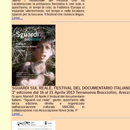
Siamo l ventennale del Festival che ha
caratterizzato la primavera fiorentina e non solo e
quest'anno, in tempi di crisi, la Fabbrica Europa si
espande ulteriormente, nel tempo e nelle locations
sparse per la toscana. Il festival che riunisce lingua
Leggi ...
SGUARDI SUL REALE, FESTIVAL DEL DOCUMENTARIO ITALIAN
3° edizione dal 16 al 21 Aprile 2013 Terranuova Bracciolini, Arezz
Si apre Martedì 16 Aprile il festival del documentario
italiano “Sguardi sul reale”, giunto quest'anno alla
terza edizione, diretto e organizzato
dall’associazione culturale MACMA, in
collaborazione con Associazione Nova ¦kola. P
Leggi ...