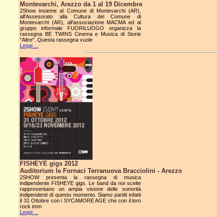
Montevarchi, Arezzo da 1 al 19 Dicembre
2Show insieme al Comune di Montevarchi (AR),
all'Assesorato alla Cultura del Comune di
Montevarchi (AR), all'associazione MACMA ed al
gruppo informale FUORILUOGO organizza la
rassegna BE TWINS Cinema e Musica di Storie
"Altre". Questa rassegna vuole
Leggi ...
FISHEYE gigs 2012
Auditorium le Fornaci Terranuova Bracciolini - Arezzo
2SHOW presenta la rassegna di musica
indipendente FISHEYE gigs. Le band da noi scelte
rappresentano un ampia visione delle sonorità
indipendenti di questo momento. Siamo partiti infatti
il 31 Ottobre con i SYCAMORE AGE che con il loro
rock imm
Leggi ...