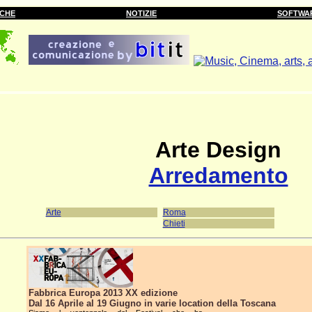
RCHE
NOTIZIE
SOFTWA
Arte Design
Arredamento
Arte
Roma
Chieti
Fabbrica Europa 2013 XX edizione
Dal 16 Aprile al 19 Giugno in varie location della Toscana