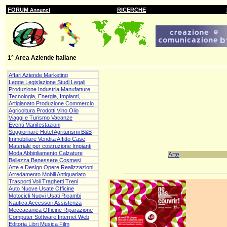
FORUM
RICERCHE
Annunci
1° Area Aziende Italiane
Affari Aziende Marketing
Legge Legislazione Studi Legali
Produzione Industria Manufatture
Tecnologia, Energia, Impianti,
Artigianato Produzione Commercio
Agricoltura Prodotti Vino Olio
Viaggi e Turismo Vacanze
Eventi Manifestazioni
Soggiornare Hotel Agriturismi B&B
Immobiliare Vendita Affitto Case
Materiale per costruzione Impianti
Moda Abbigliamento Calzature
Arte
Bellezza Benessere Cosmesi
Arte e Design Opere Realizzazioni
Arredamento Mobili Antiquariato
Trasporti Voli Traghetti Treni
Auto Nuove Usate Officine
Motocicli Nuovi Usati Ricambi
Nautica Accessori Assistenza
Meccacanica Officine Riparazione
Computer Software Internet Web
Editoria Libri Musica Film