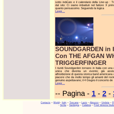
sotto indicato e il calendario della Line-up : T
dal sito: Ci siamo imbattuti nel fattore X prim
quanto pensassimo. Seguendo la logica
Leggi ...
SOUNDGARDEN in Ita
Con THE AFGAN WH
TRIGGERFINGER
I riuniti Soundgarden tornano in Italia con una 
unica che diventa un evento; già assis
all'esibizione di questa storica band americana 
piacere che da molto tempo gli amanti del rock
genuino aspettavano; il 4 Giugno il concerto de
Leggi ...
-- Pagina -
1
-
2
-
Contacts
--
World
--
Italy
--
Toscana
--
Lazio
--
Abruzzo
--
Umbria
--
P
-
Sicilia
--
Sardegna
--
Calabria
--
Friuli Venezia Giuli