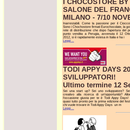
I CHOCOSTORE BY
SALONE DEL FRAN
MILANO - 7/10 NO
Inarrestabili. Come la passione per il Cioccol
Sono i Chochostore firmati Eurochocolate, la go
rete di distribuzione che dopo l'apertura del p
punto vendita a Perugia, avvenuta il 12 Ott
2012, si è rapidamente estesa in Italia e ha i
Leggi ...
TODI APPY DAYS 2
SVILUPPATORI!
Ultimo termine 12 S
Sei una start up? Sei uno sviluppatore? Se
creativo alla ricerca di un'opportunità? All
l’occasione giusta per te è Todi Appy Day
quasi tutto pronto per la prima edizione del fest
chi vuole trovare in Todi Appy Days un m
Leggi ...