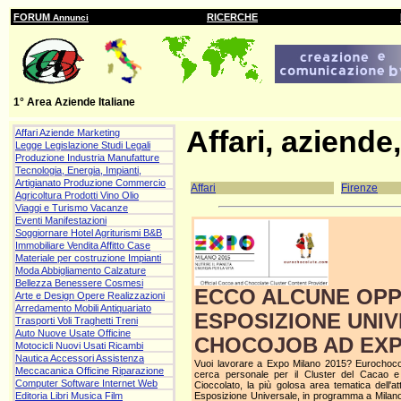
FORUM
RICERCHE
Annunci
1° Area Aziende Italiane
Affari, aziende,
Affari Aziende Marketing
Legge Legislazione Studi Legali
Produzione Industria Manufatture
Tecnologia, Energia, Impianti,
Artigianato Produzione Commercio
Affari
Firenze
Agricoltura Prodotti Vino Olio
Viaggi e Turismo Vacanze
Eventi Manifestazioni
Soggiornare Hotel Agriturismi B&B
Immobiliare Vendita Affitto Case
Materiale per costruzione Impianti
Moda Abbigliamento Calzature
Bellezza Benessere Cosmesi
ECCO ALCUNE OPP
Arte e Design Opere Realizzazioni
Arredamento Mobili Antiquariato
ESPOSIZIONE UNI
Trasporti Voli Traghetti Treni
Auto Nuove Usate Officine
CHOCOJOB AD EXP
Motocicli Nuovi Usati Ricambi
Nautica Accessori Assistenza
Vuoi lavorare a Expo Milano 2015? Eurochoco
Meccacanica Officine Riparazione
cerca personale per il Cluster del Cacao e
Computer Software Internet Web
Cioccolato, la più golosa area tematica dell'at
Esposizione Universale, in programma a Milano
Editoria Libri Musica Film