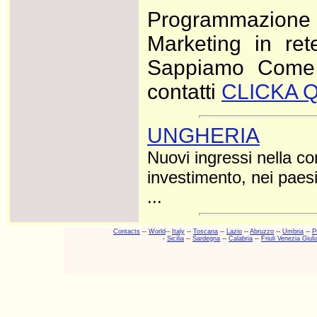
Programmazione e
Marketing in ret
Sappiamo Come f
contatti
CLICKA Q
UNGHERIA
Nuovi ingressi nella c
investimento, nei paes
...
Contacts
--
World
--
Italy
--
Toscana
--
Lazio
--
Abruzzo
--
Umbria
--
P
-
Sicilia
--
Sardegna
--
Calabria
--
Friuli Venezia Giuli