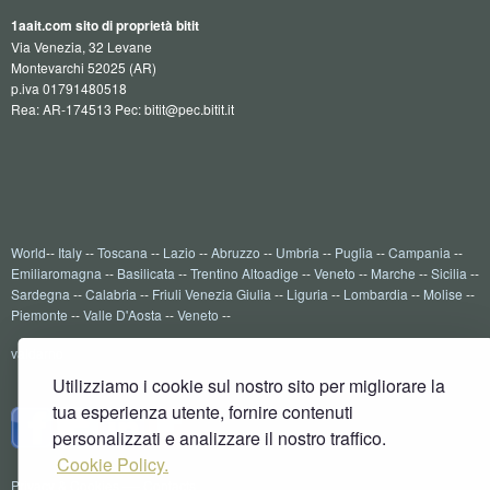
1aait.com sito di proprietà bitit
Via Venezia, 32 Levane
Montevarchi 52025 (AR)
p.iva 01791480518
Rea: AR-174513 Pec: bitit@pec.bitit.it
World
--
Italy
--
Toscana
--
Lazio
--
Abruzzo
--
Umbria
--
Puglia
--
Campania
--
Emiliaromagna
--
Basilicata
--
Trentino Altoadige
--
Veneto
--
Marche
--
Sicilia
--
Sardegna
--
Calabria
--
Friuli Venezia Giulia
--
Liguria
--
Lombardia
--
Molise
--
Piemonte
--
Valle D'Aosta
--
Veneto
--
valdarno
Utilizziamo i cookie sul nostro sito per migliorare la
tua esperienza utente, fornire contenuti
personalizzati e analizzare il nostro traffico.
Cookie Policy.
Privacy & Cookies
----
Contacts