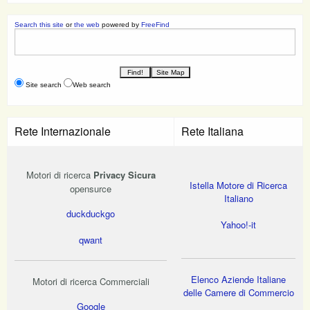
Search this site
or
the web
powered by
FreeFind
Site search
Web search
Rete Internazionale
Rete Italiana
Motori di ricerca
Privacy Sicura
Istella Motore di Ricerca
opensurce
Italiano
duckduckgo
Yahoo!-it
qwant
Elenco Aziende Italiane
Motori di ricerca Commerciali
delle Camere di Commercio
Google