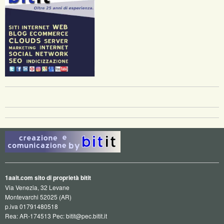
1aait.com sito di proprietà bitit
Via Venezia, 32 Levane
Montevarchi 52025 (AR)
p.iva 01791480518
Rea: AR-174513 Pec: bitit@pec.bitit.it