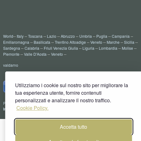
World
--
Italy
--
Toscana
--
Lazio
--
Abruzzo
--
Umbria
--
Puglia
--
Campania
--
Emiliaromagna
--
Basilicata
--
Trentino Altoadige
--
Veneto
--
Marche
--
Sicilia
--
Sardegna
--
Calabria
--
Friuli Venezia Giulia
--
Liguria
--
Lombardia
--
Molise
--
Piemonte
--
Valle D'Aosta
--
Veneto
--
valdarno
Utilizziamo i cookie sul nostro sito per migliorare la
tua esperienza utente, fornire contenuti
personalizzati e analizzare il nostro traffico.
Privacy & Cookies
----
Contacts
Cookie Policy.
Inserisci il tuo Sito su 1aait
Accetta tutto