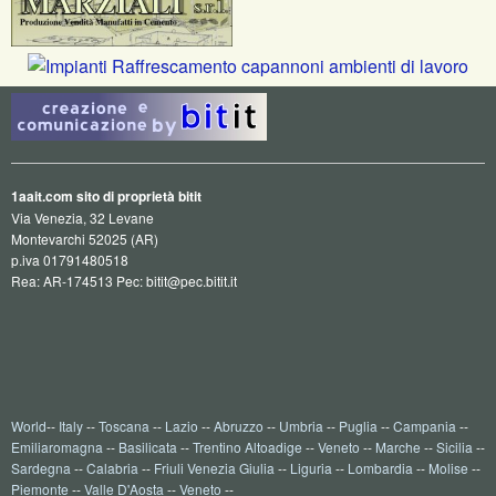
1aait.com sito di proprietà bitit
Via Venezia, 32 Levane
Montevarchi 52025 (AR)
p.iva 01791480518
Rea: AR-174513 Pec: bitit@pec.bitit.it
World
--
Italy
--
Toscana
--
Lazio
--
Abruzzo
--
Umbria
--
Puglia
--
Campania
--
Emiliaromagna
--
Basilicata
--
Trentino Altoadige
--
Veneto
--
Marche
--
Sicilia
--
Sardegna
--
Calabria
--
Friuli Venezia Giulia
--
Liguria
--
Lombardia
--
Molise
--
Piemonte
--
Valle D'Aosta
--
Veneto
--