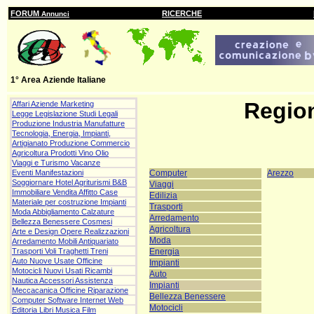
FORUM
RICERCHE
Annunci
1° Area Aziende Italiane
Regio
Affari Aziende Marketing
Legge Legislazione Studi Legali
Produzione Industria Manufatture
Tecnologia, Energia, Impianti,
Artigianato Produzione Commercio
Agricoltura Prodotti Vino Olio
Viaggi e Turismo Vacanze
Eventi Manifestazioni
Computer
Arezzo
Soggiornare Hotel Agriturismi B&B
Viaggi
Immobiliare Vendita Affitto Case
Edilizia
Materiale per costruzione Impianti
Trasporti
Moda Abbigliamento Calzature
Arredamento
Bellezza Benessere Cosmesi
Agricoltura
Arte e Design Opere Realizzazioni
Moda
Arredamento Mobili Antiquariato
Trasporti Voli Traghetti Treni
Energia
Auto Nuove Usate Officine
Impianti
Motocicli Nuovi Usati Ricambi
Auto
Nautica Accessori Assistenza
Impianti
Meccacanica Officine Riparazione
Bellezza Benessere
Computer Software Internet Web
Motocicli
Editoria Libri Musica Film