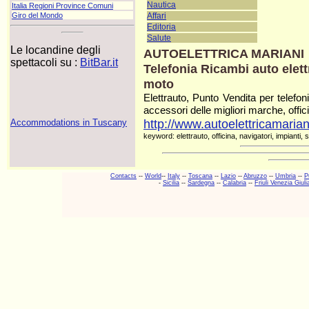
Nautica
Italia Regioni Province Comuni
Giro del Mondo
Affari
Editoria
Salute
Le locandine degli
AUTOELETTRICA MARIANI
spettacoli su :
BitBar.it
Telefonia Ricambi auto elett
moto
Elettrauto, Punto Vendita per telefonia
accessori delle migliori marche, officin
http://www.autoelettricamariani
Accommodations in Tuscany
keyword: elettrauto, officina, navigatori, impianti, s
Contacts
--
World
--
Italy
--
Toscana
--
Lazio
--
Abruzzo
--
Umbria
--
P
-
Sicilia
--
Sardegna
--
Calabria
--
Friuli Venezia Giuli