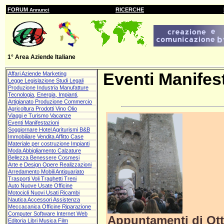
FORUM
RICERCHE
Annunci
1° Area Aziende Italiane
Eventi Manifest
Affari Aziende Marketing
Legge Legislazione Studi Legali
Produzione Industria Manufatture
Tecnologia, Energia, Impianti,
Artigianato Produzione Commercio
Agricoltura Prodotti Vino Olio
Viaggi e Turismo Vacanze
Eventi Manifestazioni
Soggiornare Hotel Agriturismi B&B
Immobiliare Vendita Affitto Case
Materiale per costruzione Impianti
Moda Abbigliamento Calzature
Bellezza Benessere Cosmesi
Arte e Design Opere Realizzazioni
Arredamento Mobili Antiquariato
Trasporti Voli Traghetti Treni
Auto Nuove Usate Officine
Motocicli Nuovi Usati Ricambi
Nautica Accessori Assistenza
Meccacanica Officine Riparazione
Computer Software Internet Web
Appuntamenti di Ott
Editoria Libri Musica Film