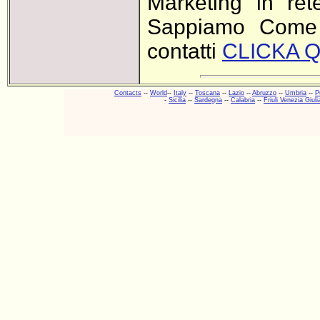
Marketing in ret
Sappiamo Come f
contatti
CLICKA Q
Contacts
--
World
--
Italy
--
Toscana
--
Lazio
--
Abruzzo
--
Umbria
--
P
-
Sicilia
--
Sardegna
--
Calabria
--
Friuli Venezia Giuli