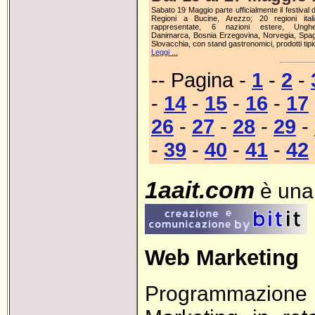
Sabato 19 Maggio parte ufficialmente il festival d
Regioni a Bucine, Arezzo; 20 regioni ital
rappresentate, 6 nazioni estere, Ungher
Danimarca, Bosnia Erzegovina, Norvegia, Spa
Slovacchia, con stand gastronomici, prodotti tipic
Leggi ...
-- Pagina -
1
-
2
-
-
14
-
15
-
16
-
17
26
-
27
-
28
-
29
-
-
39
-
40
-
41
-
42
1aait.com
è una 
Web Marketing
Programmazione e