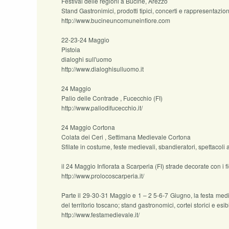
Festival delle regioni a Bucine, Arezzo
Stand Gastronimici, prodotti tipici, concerti e rappresentazio
http://www.bucineuncomuneinfiore.com
22-23-24 Maggio
Pistoia
dialoghi sull'uomo
http://www.dialoghisulluomo.it
24 Maggio
Palio delle Contrade , Fucecchio (FI)
http://www.paliodifucecchio.it/
24 Maggio Cortona
Colata dei Ceri , Settimana Medievale Cortona
Sfilate in costume, feste medievali, sbandieratori, spettacoli
il 24 Maggio Infiorata a Scarperia (FI) strade decorate con i f
http://www.prolocoscarperia.it/
Parte il 29-30-31 Maggio e 1 – 2 5-6-7 Giugno, la festa med
del territorio toscano; stand gastronomici, cortei storici e esib
http://www.festamedievale.it/