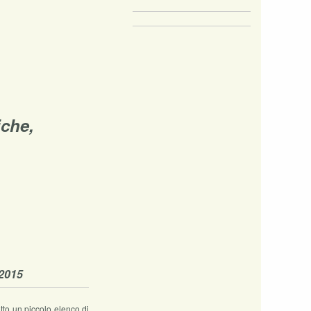
iche,
/2015
otto un piccolo elenco di