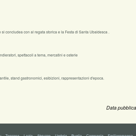
he si concludea con al regata storica e la Festa di Santa Ubaldesca .
dieratori, spettacoli a tema, mercatini e osterie
tile, stand gastronomici, esibizioni, rappresentazioni d'epoca.
Data pubblica
y
--
Toscana
--
Lazio
--
Abruzzo
--
Umbria
--
Puglia
--
Campania
--
Emiliaromagna
-