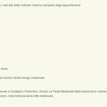
ni, nesl sito sotto indicato l’elenco completo degli appuntamenti
 a tema
iori dentro l'antico borgo medievale
ievale a Castiglion Fiorentino, Arezzo; la Festa Medievale Biancoazzurra è oramai 
izioni, nella fortezza della città medievale.