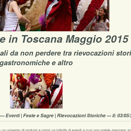
te in Toscana Maggio 2015
ali da non perdere tra rievocazioni stor
gastronomiche e altro
 --- Eventi | Feste e Sagre | Rievocazioni Storiche --- il: 03/05
e un universo di profumi e colori un infinità di eventi a cuoi non potete mancare; s