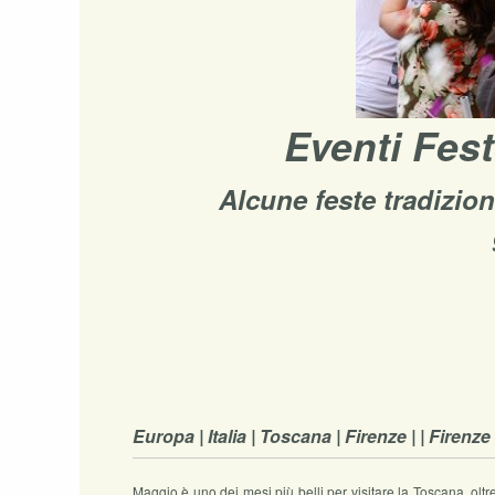
Eventi Fes
Alcune feste tradizion
Europa | Italia | Toscana | Firenze | | Firenze
Maggio è uno dei mesi più belli per visitare la Toscana, oltr