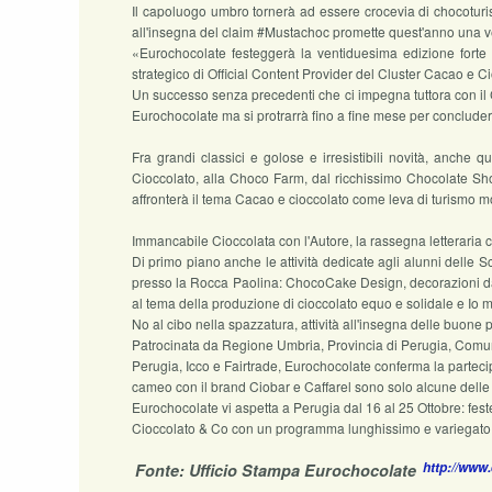
Il capoluogo umbro tornerà ad essere crocevia di chocoturisti 
all'insegna del claim #Mustachoc promette quest'anno una ven
«Eurochocolate festeggerà la ventiduesima edizione forte 
strategico di Official Content Provider del Cluster Cacao e C
Un successo senza precedenti che ci impegna tuttora con il 
Eurochocolate ma si protrarrà fino a fine mese per concluder
Fra grandi classici e golose e irresistibili novità, anche q
Cioccolato, alla Choco Farm, dal ricchissimo Chocolate Sho
affronterà il tema Cacao e cioccolato come leva di turismo mo
Immancabile Cioccolata con l'Autore, la rassegna letteraria con 
Di primo piano anche le attività dedicate agli alunni delle Sc
presso la Rocca Paolina: ChocoCake Design, decorazioni da le
al tema della produzione di cioccolato equo e solidale e Io m
No al cibo nella spazzatura, attività all'insegna delle buone 
Patrocinata da Regione Umbria, Provincia di Perugia, Com
Perugia, Icco e Fairtrade, Eurochocolate conferma la partecip
cameo con il brand Ciobar e Caffarel sono solo alcune delle 
Eurochocolate vi aspetta a Perugia dal 16 al 25 Ottobre: feste
Cioccolato & Co con un programma lunghissimo e variegato che
http://www
Fonte: Ufficio Stampa Eurochocolate