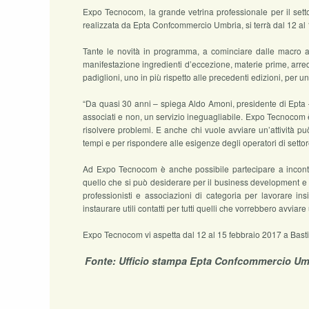
Expo Tecnocom, la grande vetrina professionale per il settore 
realizzata da Epta Confcommercio Umbria, si terrà dal 12 al 
Tante le novità in programma, a cominciare dalle macro a
manifestazione ingredienti d’eccezione, materie prime, arreda
padiglioni, uno in più rispetto alle precedenti edizioni, per u
“Da quasi 30 anni – spiega Aldo Amoni, presidente di Epta –
associati e non, un servizio ineguagliabile. Expo Tecnocom 
risolvere problemi. E anche chi vuole avviare un’attività pu
tempi e per rispondere alle esigenze degli operatori di setto
Ad Expo Tecnocom è anche possibile partecipare a incontri
quello che si può desiderare per il business development e pe
professionisti e associazioni di categoria per lavorare ins
instaurare utili contatti per tutti quelli che vorrebbero avviare 
Expo Tecnocom vi aspetta dal 12 al 15 febbraio 2017 a Bast
Fonte: Ufficio stampa Epta Confcommercio Um