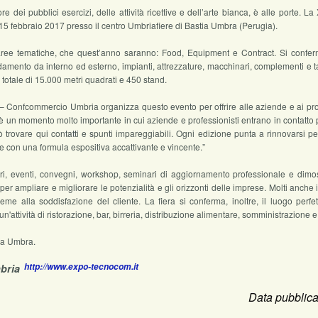
dei pubblici esercizi, delle attività ricettive e dell’arte bianca, è alle porte. La
15 febbraio 2017 presso il centro Umbriafiere di Bastia Umbra (Perugia).
ree tematiche, che quest’anno saranno: Food, Equipment e Contract. Si conferm
mento da interno ed esterno, impianti, attrezzature, macchinari, complementi e tanto
n totale di 15.000 metri quadrati e 450 stand.
 Confcommercio Umbria organizza questo evento per offrire alle aziende e ai profes
è un momento molto importante in cui aziende e professionisti entrano in contatto 
ò trovare qui contatti e spunti impareggiabili. Ogni edizione punta a rinnovarsi p
re con una formula espositiva accattivante e vincente.”
, eventi, convegni, workshop, seminari di aggiornamento professionale e dimost
r ampliare e migliorare le potenzialità e gli orizzonti delle imprese. Molti anche i
ieme alla soddisfazione del cliente. La fiera si conferma, inoltre, il luogo perf
un'attività di ristorazione, bar, birreria, distribuzione alimentare, somministrazione e r
ia Umbra.
http://www.expo-tecnocom.it
bria
Data pubblica