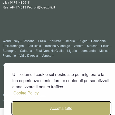
p.iva 01791480518
Rea: AR-174513 Pec: bitit@pec.bitit.it
World
--
Italy
--
Toscana
--
Lazio
--
Abruzzo
--
Umbria
--
Puglia
--
Campania
--
Emiliaromagna
--
Basilicata
--
Trentino Altoadige
--
Veneto
--
Marche
--
Sicilia
--
Sardegna
--
Calabria
--
Friuli Venezia Giulia
--
Liguria
--
Lombardia
--
Molise
--
Piemonte
--
Valle D'Aosta
--
Veneto
--
valdarno
Utilizziamo i cookie sul nostro sito per migliorare la
tua esperienza utente, fornire contenuti personalizzati
e analizzare il nostro traffico.
Cookie Policy.
Privacy & Cookies
----
Contacts
Inserisci il tuo Sito su 1aait
Accetta tutto