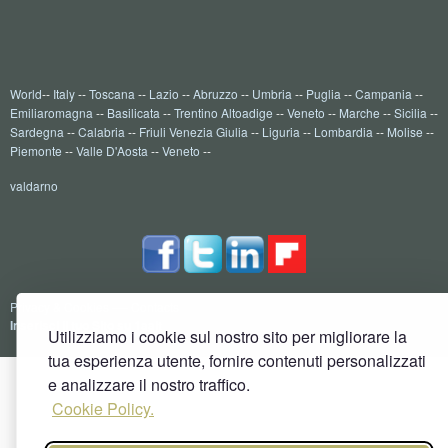
World
--
Italy
--
Toscana
--
Lazio
--
Abruzzo
--
Umbria
--
Puglia
--
Campania
--
Emiliaromagna
--
Basilicata
--
Trentino Altoadige
--
Veneto
--
Marche
--
Sicilia
--
Sardegna
--
Calabria
--
Friuli Venezia Giulia
--
Liguria
--
Lombardia
--
Molise
--
Piemonte
--
Valle D'Aosta
--
Veneto
--
valdarno
Privacy & Cookies
----
Contacts
Inserisci il tuo Sito su 1aait
Utilizziamo i cookie sul nostro sito per migliorare la
tua esperienza utente, fornire contenuti personalizzati
e analizzare il nostro traffico.
Cookie Policy.