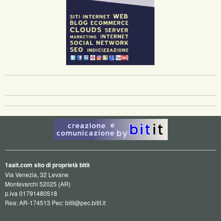
1aait.com sito di proprietà bitit
Via Venezia, 32 Levane
Montevarchi 52025 (AR)
p.iva 01791480518
Rea: AR-174513 Pec: bitit@pec.bitit.it