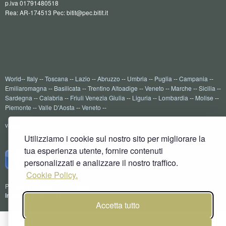
p.iva 01791480518
Rea: AR-174513 Pec: bitit@pec.bitit.it
World
--
Italy
--
Toscana
--
Lazio
--
Abruzzo
--
Umbria
--
Puglia
--
Campania
--
Emiliaromagna
--
Basilicata
--
Trentino Altoadige
--
Veneto
--
Marche
--
Sicilia
--
Sardegna
--
Calabria
--
Friuli Venezia Giulia
--
Liguria
--
Lombardia
--
Molise
--
Piemonte
--
Valle D'Aosta
--
Veneto
--
valdarno
Utilizziamo i cookie sul nostro sito per migliorare la
tua esperienza utente, fornire contenuti
personalizzati e analizzare il nostro traffico.
Cookie Policy.
Privacy & Cookies
----
Contacts
Inserisci il tuo Sito su 1aait
Accetta tutto