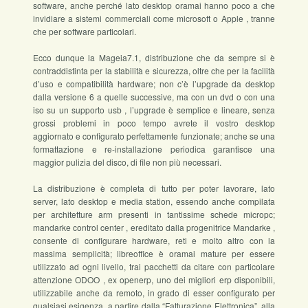
software, anche perché lato desktop oramai hanno poco a che
invidiare a sistemi commerciali come microsoft o Apple , tranne
che per software particolari.
Ecco dunque la Mageia7.1, distribuzione che da sempre si è
contraddistinta per la stabilità e sicurezza, oltre che per la facilità
d’uso e compatibilità hardware; non c’è l’upgrade da desktop
dalla versione 6 a quelle successive, ma con un dvd o con una
iso su un supporto usb , l’upgrade è semplice e lineare, senza
grossi problemi in poco tempo avrete il vostro desktop
aggiornato e configurato perfettamente funzionate; anche se una
formattazione e re-installazione periodica garantisce una
maggior pulizia del disco, di file non più necessari.
La distribuzione è completa di tutto per poter lavorare, lato
server, lato desktop e media station, essendo anche compilata
per architetture arm presenti in tantissime schede micropc;
mandarke control center , ereditato dalla progenitrice Mandarke ,
consente di configurare hardware, reti e molto altro con la
massima semplicità; libreoffice è oramai mature per essere
utilizzato ad ogni livello, trai pacchetti da citare con particolare
attenzione ODOO , ex openerp, uno dei migliori erp disponibili,
utilizzabile anche da remoto, in grado di esser configurato per
qualsiasi esigenza, a partire dalla “Fatturazione Elettronica”, alla