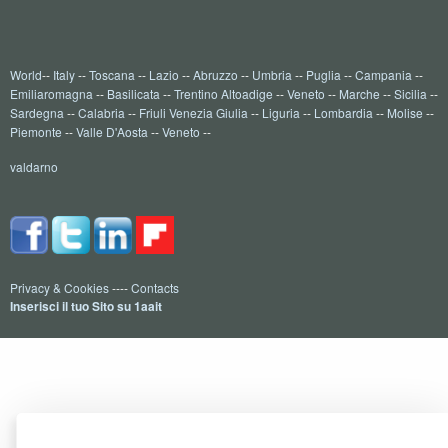
World
--
Italy
--
Toscana
--
Lazio
--
Abruzzo
--
Umbria
--
Puglia
--
Campania
--
Emiliaromagna
--
Basilicata
--
Trentino Altoadige
--
Veneto
--
Marche
--
Sicilia
--
Sardegna
--
Calabria
--
Friuli Venezia Giulia
--
Liguria
--
Lombardia
--
Molise
--
Piemonte
--
Valle D'Aosta
--
Veneto
--
valdarno
Privacy & Cookies
----
Contacts
Inserisci il tuo Sito su 1aait