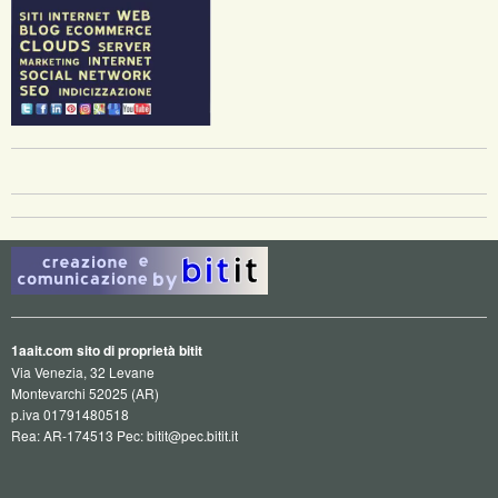
1aait.com sito di proprietà bitit
Via Venezia, 32 Levane
Montevarchi 52025 (AR)
p.iva 01791480518
Rea: AR-174513 Pec: bitit@pec.bitit.it