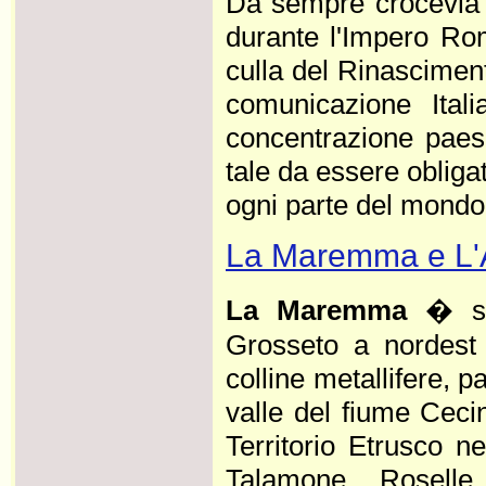
Da sempre crocevia d
durante l'Impero Ro
culla del Rinasciment
comunicazione Itali
concentrazione paes
tale da essere oblig
ogni parte del mondo. .
La Maremma e L'
La Maremma
� su
Grosseto a nordest 
colline metallifere, p
valle del fiume Cecin
Territorio Etrusco n
Talamone, Roselle,