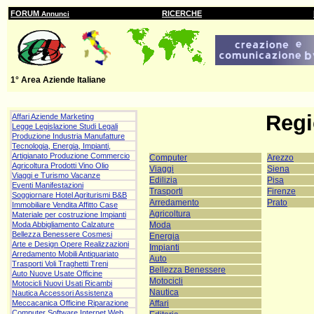
FORUM
RICERCHE
Annunci
1° Area Aziende Italiane
Regi
Affari Aziende Marketing
Legge Legislazione Studi Legali
Produzione Industria Manufatture
Tecnologia, Energia, Impianti,
Artigianato Produzione Commercio
Computer
Arezzo
Agricoltura Prodotti Vino Olio
Viaggi
Siena
Viaggi e Turismo Vacanze
Edilizia
Pisa
Eventi Manifestazioni
Trasporti
Firenze
Soggiornare Hotel Agriturismi B&B
Arredamento
Prato
Immobiliare Vendita Affitto Case
Agricoltura
Materiale per costruzione Impianti
Moda
Moda Abbigliamento Calzature
Bellezza Benessere Cosmesi
Energia
Arte e Design Opere Realizzazioni
Impianti
Arredamento Mobili Antiquariato
Auto
Trasporti Voli Traghetti Treni
Bellezza Benessere
Auto Nuove Usate Officine
Motocicli
Motocicli Nuovi Usati Ricambi
Nautica
Nautica Accessori Assistenza
Affari
Meccacanica Officine Riparazione
Computer Software Internet Web