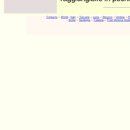
Contacts
--
World
--
Italy
--
Toscana
--
Lazio
--
Abruzzo
--
Umbria
--
P
-
Sicilia
--
Sardegna
--
Calabria
--
Friuli Venezia Giuli