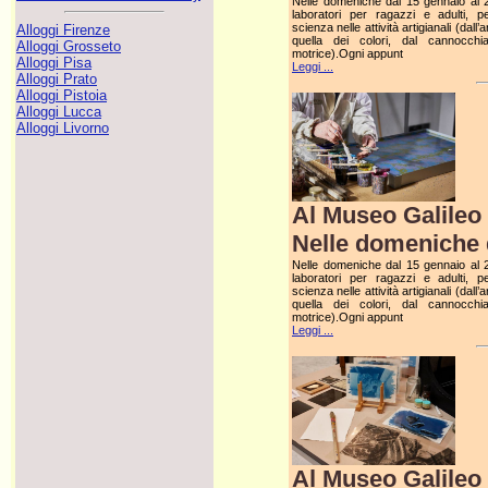
Nelle domeniche dal 15 gennaio al 2 
laboratori per ragazzi e adulti, p
scienza nelle attività artigianali (dall’
Alloggi Firenze
quella dei colori, dal cannocchia
Alloggi Grosseto
motrice).Ogni appunt
Alloggi Pisa
Leggi ...
Alloggi Prato
Alloggi Pistoia
Alloggi Lucca
Alloggi Livorno
Al Museo Galileo 
Nelle domeniche d
Nelle domeniche dal 15 gennaio al 2 
laboratori per ragazzi e adulti, p
scienza nelle attività artigianali (dall’
quella dei colori, dal cannocchia
motrice).Ogni appunt
Leggi ...
Al Museo Galileo 