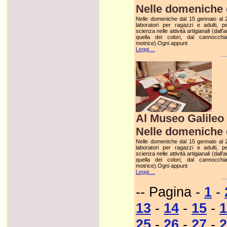
Nelle domeniche d
Nelle domeniche dal 15 gennaio al 2 
laboratori per ragazzi e adulti, p
scienza nelle attività artigianali (dall’
quella dei colori, dal cannocchia
motrice).Ogni appunt
Leggi ...
Al Museo Galileo 
Nelle domeniche d
Nelle domeniche dal 15 gennaio al 2 
laboratori per ragazzi e adulti, p
scienza nelle attività artigianali (dall’
quella dei colori, dal cannocchia
motrice).Ogni appunt
Leggi ...
-- Pagina -
1
-
13
-
14
-
15
-
1
25
-
26
-
27
-
2