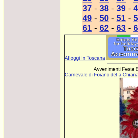
37
-
38
-
39
-
4
49
-
50
-
51
-
5
61
-
62
-
63
-
6
Alloggi In Toscana
Avvenimenti Feste E
Carnevale di Foiano della Chian