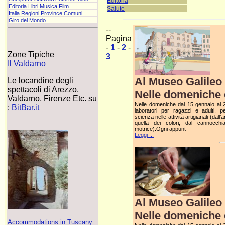
Editoria
Editoria Libri Musica Film
Salute
Italia Regioni Province Comuni
Giro del Mondo
--
Pagina
-
1
-
2
-
Zone Tipiche
3
Il Valdarno
Al Museo Galileo 
Le locandine degli
spettacoli di Arezzo,
Nelle domeniche d
Valdarno, Firenze Etc. su
Nelle domeniche dal 15 gennaio al 2 
:
BitBar.it
laboratori per ragazzi e adulti, p
scienza nelle attività artigianali (dall’
quella dei colori, dal cannocchia
motrice).Ogni appunt
Leggi ...
Al Museo Galileo 
Nelle domeniche d
Accommodations in Tuscany